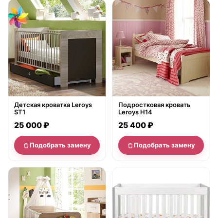
нет в продаже
нет в продаже
Детская кроватка Leroys
Подростковая кровать
ST1
Leroys H14
25 000 ₽
25 400 ₽
Подобрать замену
Подобрать замену
нет в продаже
нет в продаже