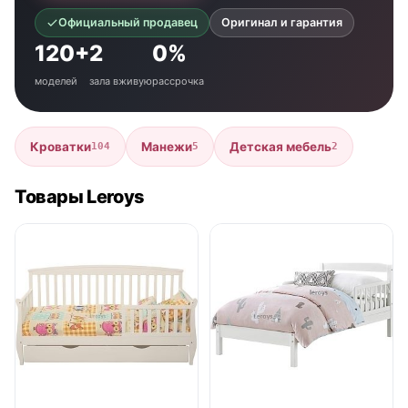
Официальный продавец
Оригинал и гарантия
120+
2
0%
моделей
зала вживую
рассрочка
Кроватки
Манежи
Детская мебель
104
5
2
Товары Leroys
нет в продаже
нет в продаже