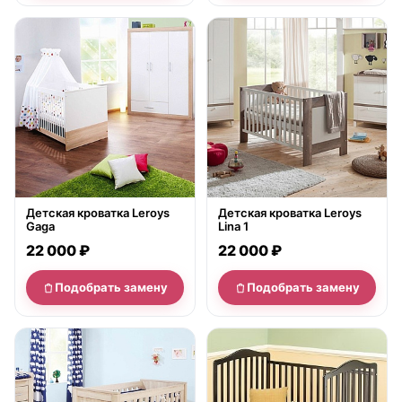
нет в продаже
нет в продаже
Детская кроватка Leroys
Детская кроватка Leroys
Gaga
Lina 1
22 000 ₽
22 000 ₽
Подобрать замену
Подобрать замену
нет в продаже
нет в продаже