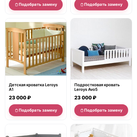
Подобрать замену
Подобрать замену
нет в продаже
нет в продаже
Детская кроватка Leroys
Подростковая кровать
A1
Leroys Avo5
23 000 ₽
23 000 ₽
Подобрать замену
Подобрать замену
нет в продаже
нет в продаже