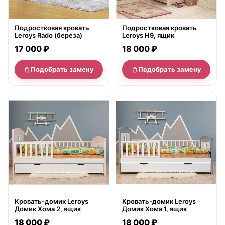
Подростковая кровать
Подростковая кровать
Leroys Rado (береза)
Leroys H9, ящик
17 000 ₽
18 000 ₽
Подобрать замену
Подобрать замену
нет в продаже
нет в продаже
Кровать-домик Leroys
Кровать-домик Leroys
Домик Хома 2, ящик
Домик Хома 1, ящик
18 000 ₽
18 000 ₽