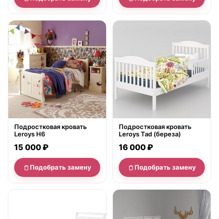
нет в продаже
нет в продаже
Подростковая кровать
Подростковая кровать
Leroys H6
Leroys Tad (береза)
15 000 ₽
16 000 ₽
Подобрать замену
Подобрать замену
нет в продаже
нет в продаже