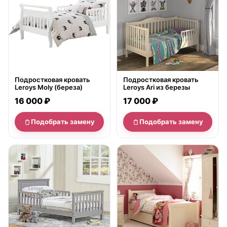
Подростковая кровать
Подростковая кровать
Leroys Moly (береза)
Leroys Ari из березы
16 000 ₽
17 000 ₽
Подобрать замену
Подобрать замену
нет в продаже
нет в продаже