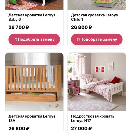
Детская кроватка Leroys
Детская кроватка Leroys
Baby 6
Child 1
26 700 ₽
26 800 ₽
Подобрать замену
Подобрать замену
нет в продаже
нет в продаже
Детская кроватка Leroys
Подростковая кровать
18A
Leroys H17
26 800 ₽
27 000 ₽