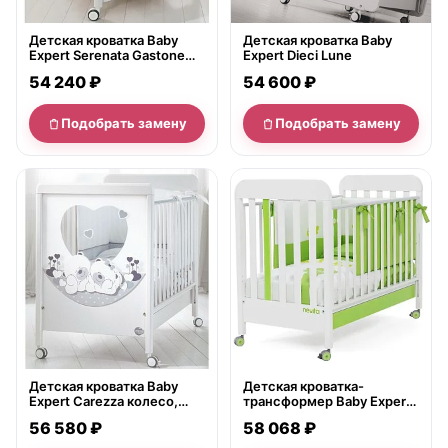
Детская кроватка Baby
Детская кроватка Baby
Expert Serenata Gastone
Expert Dieci Lune
Беби Эксперт Серената
54 240 ₽
54 600 ₽
Гастон
Подобрать замену
Подобрать замену
нет в продаже
нет в продаже
Детская кроватка Baby
Детская кроватка-
Expert Carezza колесо,
трансформер Baby Expert
ящик
Neuita Forever
56 580 ₽
58 068 ₽