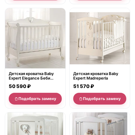
нет в продаже
нет в продаже
Детская кроватка Baby
Детская кроватка Baby
Expert Elegance Беби
Expert Madreperla
Эксперт Элеганс, ящик
50 590 ₽
51 570 ₽
Подобрать замену
Подобрать замену
нет в продаже
нет в продаже