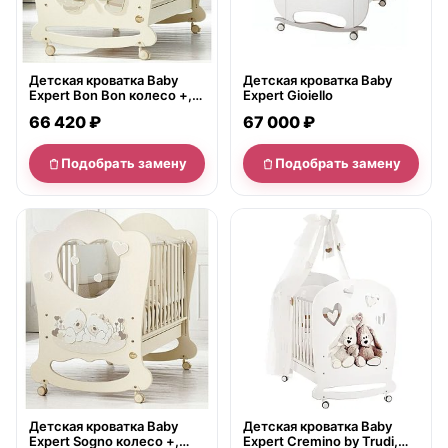
Детская кроватка Baby
Детская кроватка Baby
Expert Bon Bon колесо +,
Expert Gioiello
полозья/ящик
66 420 ₽
67 000 ₽
Подобрать замену
Подобрать замену
нет в продаже
нет в продаже
Детская кроватка Baby
Детская кроватка Baby
Expert Sogno колесо +,
Expert Cremino by Trudi,