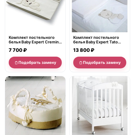
Комплект постельного
Комплект постельного
белья Baby Expert Cremino
белья Baby Expert Tato
Беби Эксперт Кремино в
Беби Эксперт Тато в
7 700 ₽
13 800 ₽
кроватку, 3 предмета
кроватку, 4 предмета
Подобрать замену
Подобрать замену
нет в продаже
нет в продаже