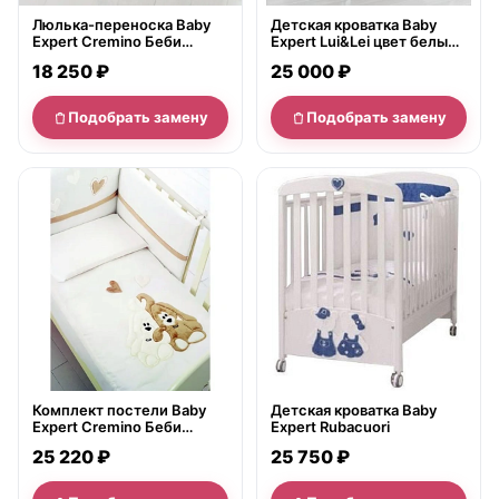
Люлька-переноска Baby
Детская кроватка Baby
Expert Cremino Беби
Expert Lui&Lei цвет белый-
Эксперт Кремино
серебро
18 250 ₽
25 000 ₽
Подобрать замену
Подобрать замену
нет в продаже
нет в продаже
Комплект постели Baby
Детская кроватка Baby
Expert Cremino Беби
Expert Rubacuori
Эксперт Кремино в
25 220 ₽
25 750 ₽
кроватку, 4 предмета