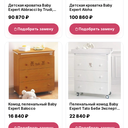
Детская кроватка Baby
Детская кроватка Baby
Expert Abbracci by Trudi,
Expert Aloha
полозья
90 870 ₽
100 860 ₽
Подобрать замену
Подобрать замену
нет в продаже
нет в продаже
Комод пеленальный Baby
Пеленальный комод Baby
Expert Balocco
Expert Tato Беби Эксперт
Тато с ванночкой
16 840 ₽
22 840 ₽
Подобрать замену
Подобрать замену