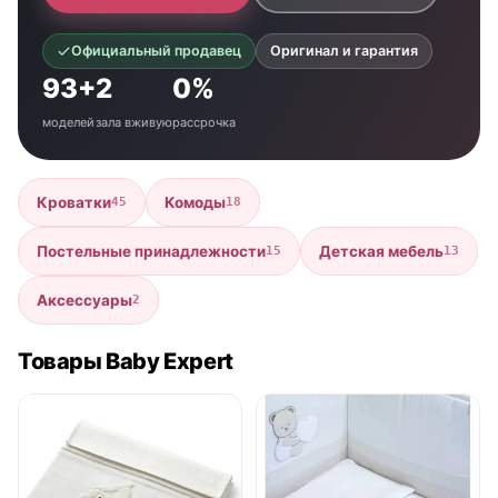
Официальный продавец
Оригинал и гарантия
93+
2
0%
моделей
зала вживую
рассрочка
Кроватки
Комоды
45
18
Постельные принадлежности
Детская мебель
15
13
Аксессуары
2
Товары Baby Expert
нет в продаже
нет в продаже