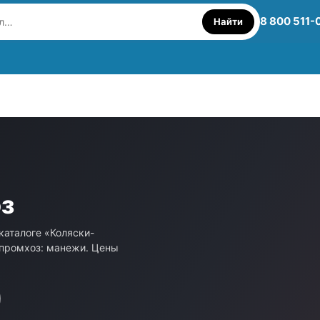
8 800 511-
Найти
з
каталоге «Коляски-
спромхоз: манежи. Цены