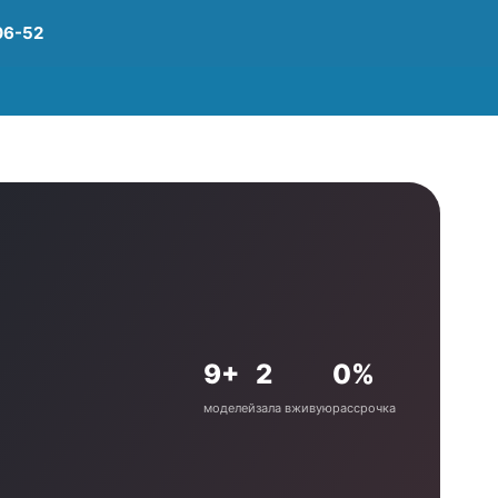
06-52
9+
2
0%
моделей
зала вживую
рассрочка