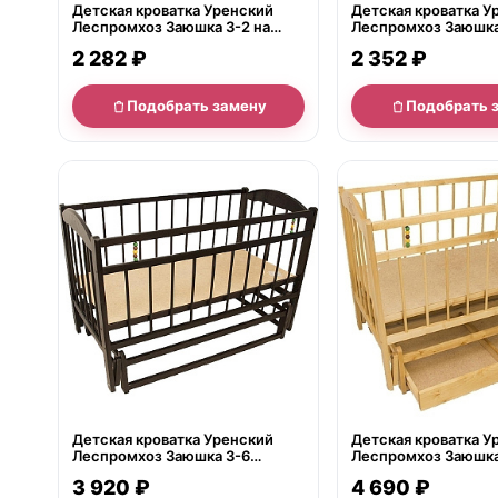
Детская кроватка Уренский
Детская кроватка У
Леспромхоз Заюшка 3-2 на
Леспромхоз Заюшка 
колесах
полозья
2 282 ₽
2 352 ₽
Подобрать замену
Подобрать 
нет в продаже
нет в продаже
Детская кроватка Уренский
Детская кроватка У
Леспромхоз Заюшка 3-6
Леспромхоз Заюшка
колесами, маятник
колесами и, маятни
3 920 ₽
4 690 ₽