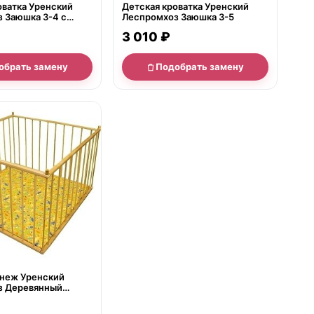
оватка Уренский
Детская кроватка Уренский
 Заюшка 3-4 с
Леспромхоз Заюшка 3-5
й
3 010 ₽
обрать замену
Подобрать замену
е
неж Уренский
з Деревянный