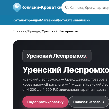
Коляски-Кроватки
Каталог
Бренды
Магазины
Фото
Отзывы
Акции
Главная
Бренды
Уренский Леспромхоз
Уренский Леспромхоз
.
Уренский Леспромхо
Уренский Леспромхоз — бренд детских товаров в 
Кроватки.ру».В каталоге — 1 модель Уренский Ле
от 4 200 до 4 200 ₽.Официальная гарантия, доста
Подобрать кроватку
Показать в зале →