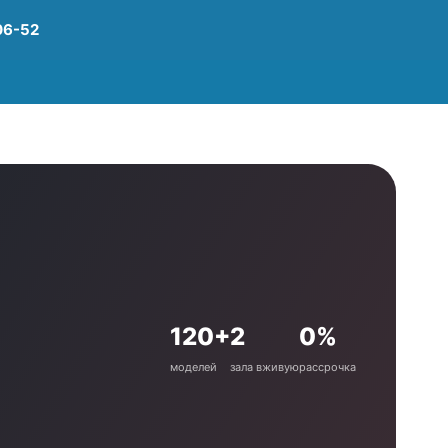
06-52
120+
2
0%
моделей
зала вживую
рассрочка