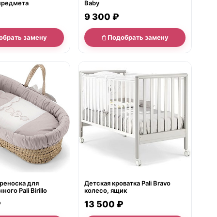
3 предмета
Baby
9 300 ₽
обрать замену
Подобрать замену
е
нет в продаже
реноска для
Детская кроватка Pali Bravo
го Pali Birillo
колесо, ящик
₽
13 500 ₽