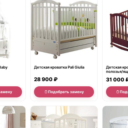
нет в продаже
нет в продаж
Baby
Детская кроватка Pali Giulia
Детская кро
полозья/я
28 900 ₽
31 000 
замену
Подобрать замену
Под
нет в продаже
нет в продаж