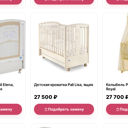
нет в продаже
нет в продаж
i Elena,
Детская кроватка Pali Lisa, ящик
Колыбель Pa
ик
Royal
27 500 ₽
27 700 
замену
Подобрать замену
Под