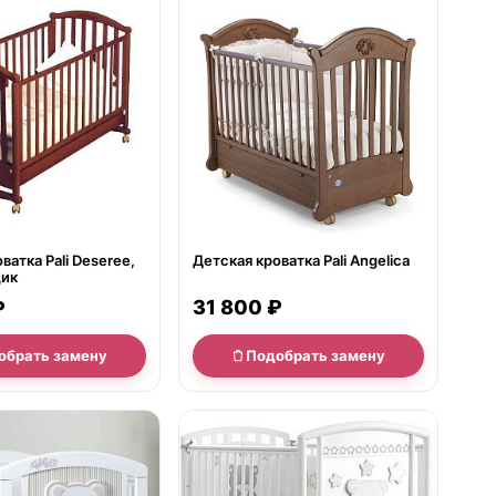
е
нет в продаже
ватка Pali Deseree,
Детская кроватка Pali Angelica
щик
31 800 ₽
₽
обрать замену
Подобрать замену
е
нет в продаже