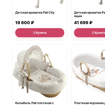
Детская кроватка Pali City
Детская кроватка Pali
ящик
19 600 ₽
41 699 ₽
Купить
Купит
нет в продаже
нет в продаже
Колыбель Pali плетеная с
Плетеная корзинка 