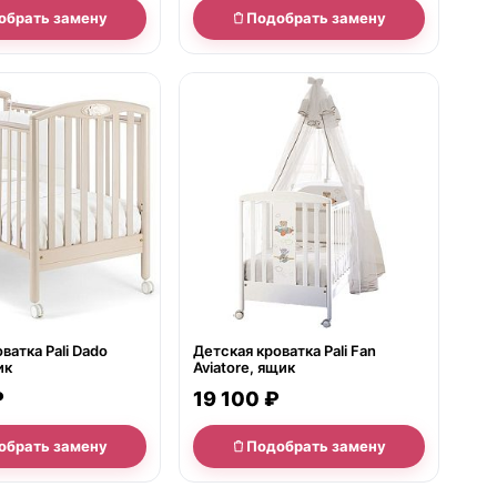
обрать замену
Подобрать замену
е
нет в продаже
ватка Pali Dado
Детская кроватка Pali Fan
ик
Aviatore, ящик
₽
19 100 ₽
обрать замену
Подобрать замену