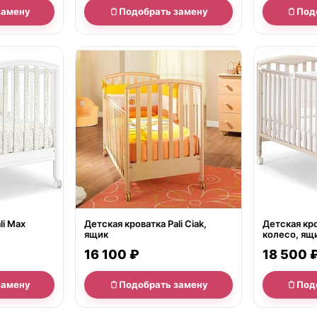
замену
Подобрать замену
Под
нет в продаже
нет в продаж
li Max
Детская кроватка Pali Ciak,
Детская кро
ящик
колесо, ящ
16 100 ₽
18 500 
замену
Подобрать замену
Под