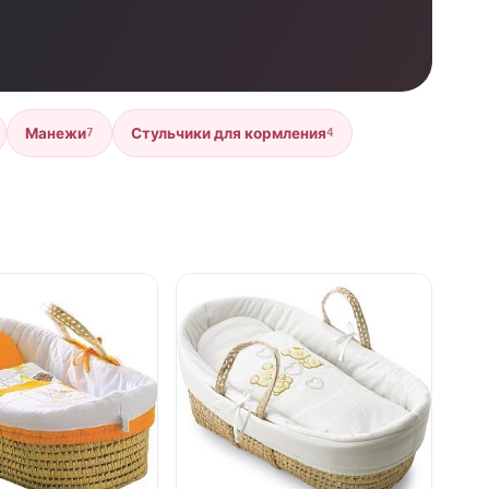
Манежи
Стульчики для кормления
7
4
е
нет в продаже