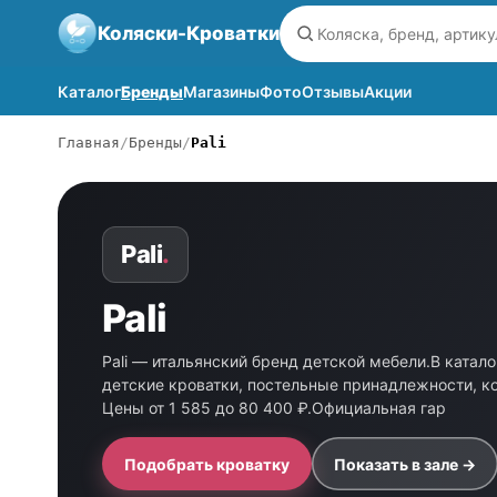
Коляски-Кроватки
Каталог
Бренды
Магазины
Фото
Отзывы
Акции
Главная
Бренды
Pali
Pali
.
Pali
Pali — итальянский бренд детской мебели.В катало
детские кроватки, постельные принадлежности, к
Цены от 1 585 до 80 400 ₽.Официальная гар
Подобрать кроватку
Показать в зале →