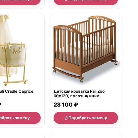
е
нет в продаже
li Cradle Caprice
Детская кроватка Pali Zoo
60х120, полозья/ящик
₽
28 100 ₽
обрать замену
Подобрать замену