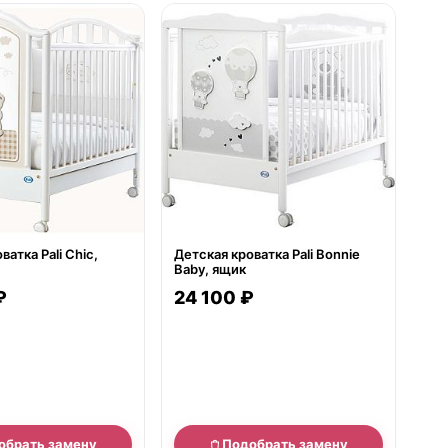
е
нет в продаже
ватка Pali Chic,
Детская кроватка Pali Bonnie
Baby, ящик
₽
24 100 ₽
обрать замену
Подобрать замену