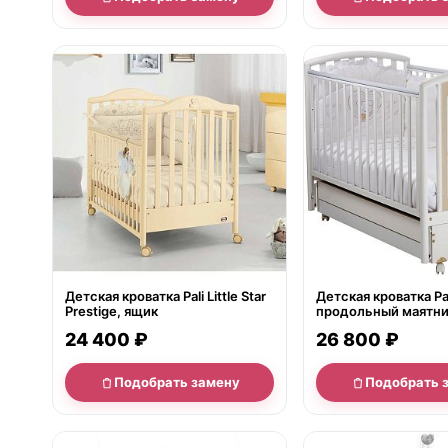
нет в продаже
нет в продаже
Детская кроватка Pali Little Star
Детская кроватка Pal
Prestige, ящик
продольный маятн
24 400 ₽
26 800 ₽
Подобрать замену
Подобрать 