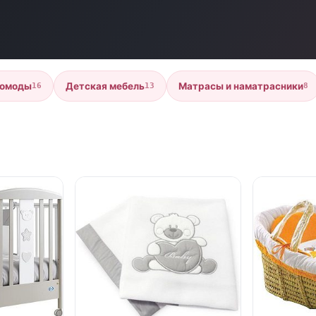
омоды
Детская мебель
Матрасы и наматрасники
16
13
8
нет в продаже
нет в продаж