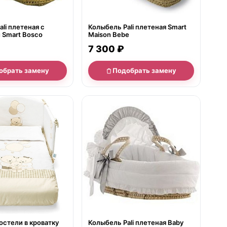
li плетеная с
Колыбель Pali плетеная Smart
Smart Bosco
Maison Bebe
7 300 ₽
обрать замену
Подобрать замену
е
нет в продаже
остели в кроватку
Колыбель Pali плетеная Baby