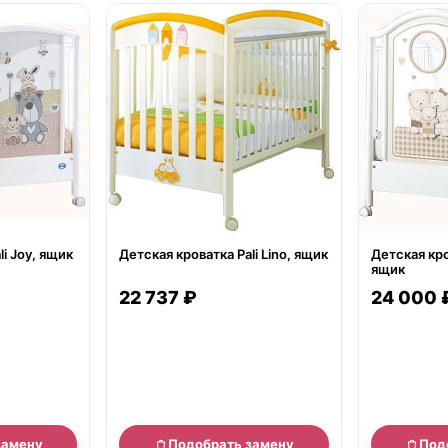
нет в продаже
нет в продаж
li Joy, ящик
Детская кроватка Pali Lino, ящик
Детская кро
ящик
22 737 ₽
24 000 
замену
Подобрать замену
Под