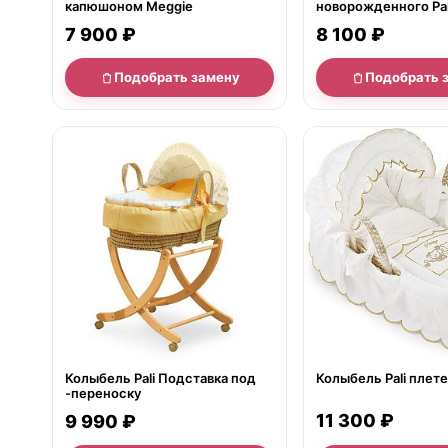
капюшоном Meggie
новорожденного Pali
Moses Basket
7 900 ₽
8 100 ₽
Подобрать замену
Подобрать 
нет в продаже
нет в продаже
Колыбель Pali Подставка под
Колыбель Pali плете
-переноску
11 300 ₽
9 990 ₽