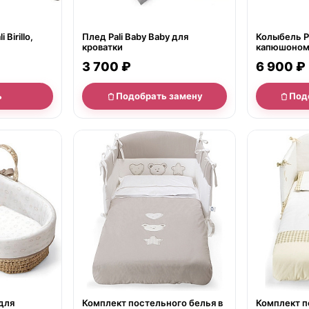
 Birillo,
Плед Pali Baby Baby для
Колыбель Pa
кроватки
капюшоном 
3 700 ₽
6 900 ₽
ь
Подобрать замену
Под
нет в продаже
нет в продаж
для
Комплект постельного белья в
Комплект п