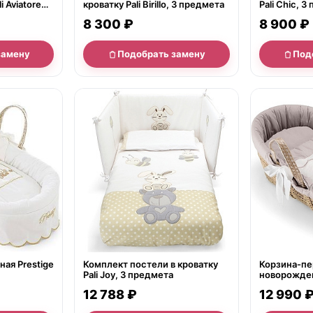
 Aviatore
кроватку Pali Birillo, 3 предмета
Pali Chic, 
8 300 ₽
8 900 ₽
замену
Подобрать замену
Под
нет в продаже
нет в продаж
ная Prestige
Комплект постели в кроватку
Корзина-пе
Pali Joy, 3 предмета
новорожденно
12 788 ₽
12 990 