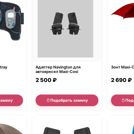
tray
Адаптер Navington для
Зонт Maxi-C
автокресел Maxi-Cosi
2 690 ₽
2 500 ₽
замену
Подобрать замену
Под
нет в продаже