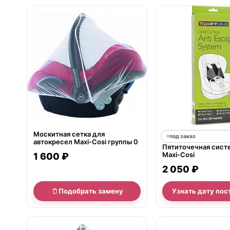
нет в продаже
Москитная сетка для
под заказ
автокресел Maxi-Cosi группы 0
Пятиточечная сист
Maxi-Cosi
1 600 ₽
2 050 ₽
Подобрать замену
Узнать дату пос
нет в продаже