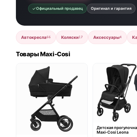
Официальный продавец
Оригинал и гарантия
Автокресла
Коляски
Аксессуары
К
66
17
4
Товары Maxi-Cosi
● в наличии
● в наличии
Детская прогулочна
Maxi-Cosi Leona