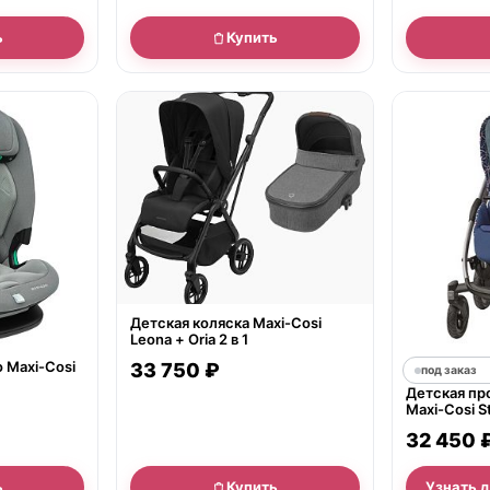
ь
Купить
● в наличии
Детская коляска Maxi-Cosi
Leona + Oria 2 в 1
 Maxi-Cosi
33 750 ₽
под заказ
Детская пр
Maxi-Cosi St
32 450 
ь
Купить
Узнать 