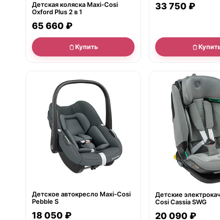
Детская коляска Maxi-Cosi
33 750 ₽
Oxford Plus 2 в 1
65 660 ₽
Купить
Купит
● в наличии
● в наличии
Детское автокресло Maxi-Cosi
Детские электрокач
Pebble S
Cosi Cassia SWG
18 050 ₽
20 090 ₽