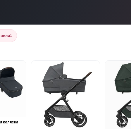
ачели
1
● в наличии
● в наличии
я коляска