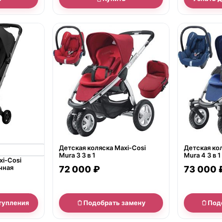
нет в продаже
нет в продаж
Детская коляска Maxi-Cosi
Детская кол
Mura 3 3 в 1
Mura 4 3 в 1
xi-Cosi
чная
72 000 ₽
73 000 
тупления
Подобрать замену
Под