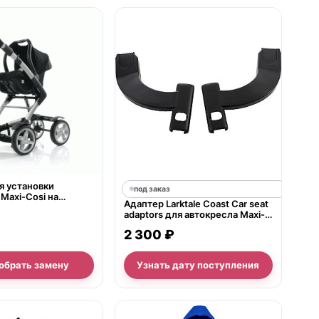
е
я установки
под заказ
Maxi-Cosi на
Адаптер Larktale Coast Car seat
tem
adaptors для автокресла Maxi-
Cosi Pebble
2 300 ₽
обрать замену
Узнать дату поступления
е
нет в продаже