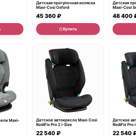
Детская прогулочная коляска
Детская пр
Maxi-Cosi Oxford
Maxi-Cosi S
45 360 ₽
48 400 
ь
Купить
● в наличии
● в наличии
Детское автокресло Maxi-Cosi
Детское ав
ели Maxi-
RodiFix Pro 2 i-Size
RodiFix Pro i
22 540 ₽
22 540 