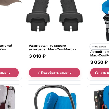
 детской
Адаптер для установки
под заказ
Plus
автокресел Maxi-Cosi Макси-
Летний чех
Кози на шасси колясок Britax
Maxi-Cosi P
3 010 ₽
Бритакс
3 050 ₽
замену
Подобрать замену
Узнать 