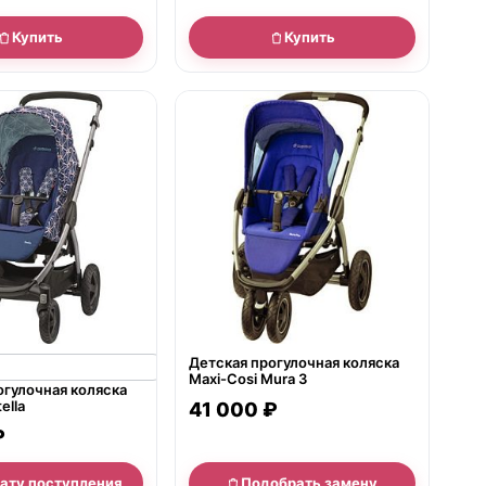
Купить
Купить
нет в продаже
Детская прогулочная коляска
Maxi-Cosi Mura 3
огулочная коляска
ella
41 000 ₽
₽
дату поступления
Подобрать замену