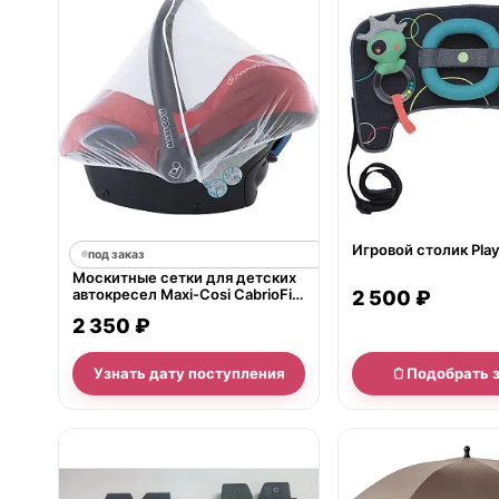
Игровой столик Play
под заказ
Москитные сетки для детских
автокресел Maxi-Cosi CabrioFix,
2 500 ₽
Citi SPS и Pebble Plus
2 350 ₽
Узнать дату поступления
Подобрать 
нет в продаже