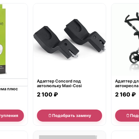
нет в продаже
нет в продаж
Адаптер Concord под
Адаптер дл
автолюльку Maxi-Cosi
автокресла 
ема плюс
коляски Je
2 100 ₽
2 160 ₽
тупления
Подобрать замену
Под
нет в продаже
нет в продаж