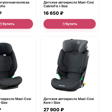
огулочная коляска
Детское автокресло Maxi-Cosi
oho
CabrioFix i-Size
₽
16 650 ₽
Купить
Купить
● в наличии
токресло Maxi-Cosi
Детское автокресло Maxi-Cosi
-Size
Kore i-Size
₽
27 900 ₽