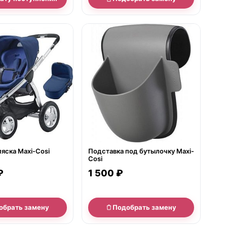
е
нет в продаже
яска Maxi-Cosi
Подставка под бутылочку Maxi-
Cosi
₽
1 500 ₽
обрать замену
Подобрать замену