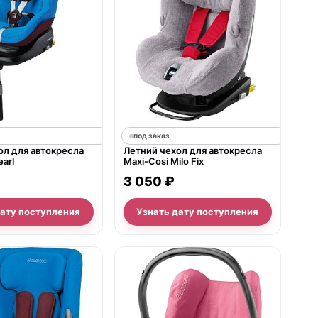
под заказ
ол для автокресла
Летний чехол для автокресла
earl
Maxi-Cosi Milo Fix
3 050 ₽
дату поступления
Узнать дату поступления