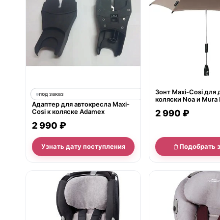
Зонт Maxi-Cosi для
под заказ
коляски Noa и Mura 
Адаптер для автокресла Maxi-
Cosi к коляске Adamex
2 990 ₽
2 990 ₽
Узнать дату поступления
Подобрать 
нет в продаже