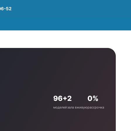
06-52
96+
2
0%
моделей
зала вживую
рассрочка