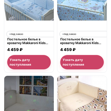
под заказ
под заказ
Постельное белье в
Постельное белье в
кроватку Makkaroni Kids
кроватку Makkaroni Kids
Утро с выбором бортиков,
Баю-Бай с выбором
4 459 ₽
4 459 ₽
6 предметов
бортиков, 6 предметов
Узнать дату
Узнать дату
поступления
поступления
нет в продаже