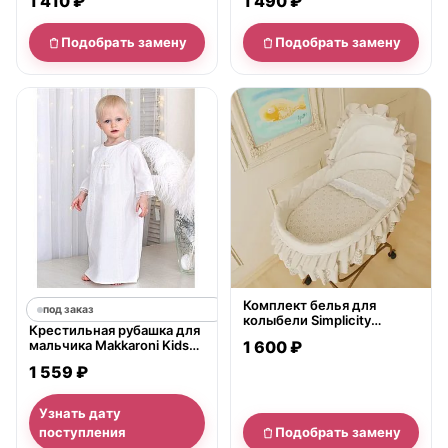
1 410 ₽
1 490 ₽
предмета
Подобрать замену
Подобрать замену
нет в продаже
Комплект белья для
под заказ
колыбели Simplicity
Крестильная рубашка для
Makkaroni Kids Кантри 2
мальчика Makkaroni Kids
1 600 ₽
предмета
Антон
1 559 ₽
Узнать дату
поступления
Подобрать замену