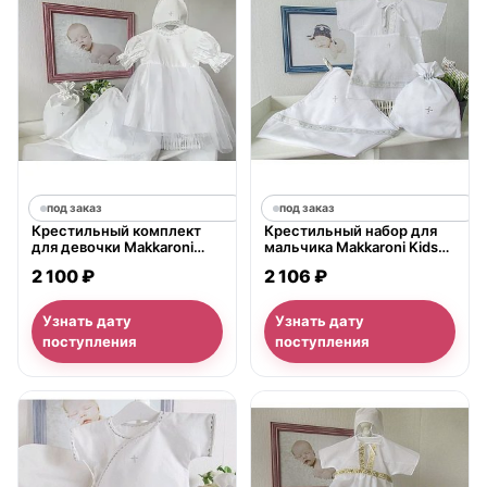
под заказ
под заказ
Крестильный комплект
Крестильный набор для
для девочки Makkaroni
мальчика Makkaroni Kids
Kids Angel, 4 предмета
Классика 3-6 мес., 3
2 100 ₽
2 106 ₽
предмета
Узнать дату
Узнать дату
поступления
поступления