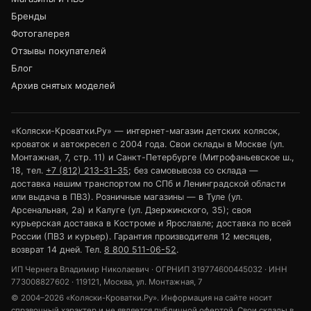
Бренды
Фотогалерея
Отзывы покупателей
Блог
Архив снятых моделей
«Коляски-Кроватки.Ру» — интернет-магазин детских колясок,
кроваток и автокресел с 2004 года. Свои склады в Москве (ул.
Монтажная, 7, стр. 11) и Санкт-Петербурге (Митрофаньевское ш.,
18, тел.
+7 (812) 213-31-35
; без самовывоза со склада —
доставка нашим транспортом по СПб и Ленинградской области
или выдача в ПВЗ). Розничные магазины — в Туле (ул.
Арсенальная, 2а) и Калуге (ул. Дзержинского, 35); своя
курьерская доставка в Костроме и Ярославле; доставка по всей
России (ПВЗ и курьер). Гарантия производителя 12 месяцев,
возврат 14 дней. Тел.
8 800 511-06-52
.
ИП Чернега Владимир Николаевич · ОГРНИП 319774600445032 · ИНН
773008827602 · 119121, Москва, ул. Монтажная, 7
© 2004–2026 «Коляски-Кроватки.Ру». Информация на сайте носит
справочный характер и не является публичной офертой. Свои склады в