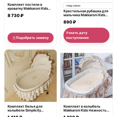
Комплект постели в
под заказ
кроватку Makkaroni Kids
Крестильная рубашка для
Giraffe 60 х 120 6
8 730 ₽
мальчика Makkaroni Kids
предметов
Владимир
890 ₽
Узнать дату
Подобрать замену
поступления
нет в продаже
нет в продаже
Комплект белья для
Комплект в колыбель
колыбели Simplicity
Makkaroni Kids Нежность
Makkaroni Kids Тедди 2
для Simplicity 2 предмета