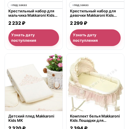
под заказ
под заказ
Крестильный набор для
Крестильный набор для
мальчика Makkaroni Kids
девочки Makkaroni Kids
Георгий (2 предмета)
Анастасия (3 предмета)
2 232 ₽
2 299 ₽
Узнать дату
Узнать дату
поступления
поступления
нет в продаже
нет в продаже
Детский плед Makkaroni
Комплект белья Makkaroni
Kids МК
Kids Лошадки для
колыбели Simplycity (2
2 320 ₽
2 394 ₽