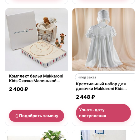
нет в продаже
Комплект белья Makkaroni
под заказ
Kids Сказка Маленькой
Крестильный набор для
Принцессы 3 предметов
2 400 ₽
девочки Makkaroni Kids
Муза (3 предмета)
2 448 ₽
Узнать дату
Подобрать замену
поступления
нет в продаже
нет в продаже