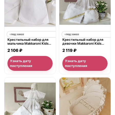
под заказ
под заказ
Крестильный набор для
Крестильный набор для
мальчика Makkaroni Kids
девочки Makkaroni Kids
Павел (3 предмета)
Классика 0-3 мес., 4
2 106 ₽
2 119 ₽
предмета
Узнать дату
Узнать дату
поступления
поступления
нет в продаже