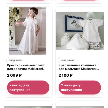
под заказ
под заказ
Крестильный комплект
Крестильный комплект
для девочки Makkaroni
для мальчика Makkaroni
Kids Варвара, 2 предмета
Kids Angel, 3 предмета
2 099 ₽
2 100 ₽
Узнать дату
Узнать дату
поступления
поступления