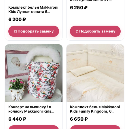
предметов
6 250 ₽
Комплект белья Makkaroni
Kids Лунная соната 6
предметов
6 200 ₽
Подобрать замену
Подобрать замену
нет в продаже
нет в продаже
Конверт на выписку / в
Комплект белья Makkaroni
коляску Makkaroni Kids
Kids Family Kingdom, 6
Sweet Baby
предметов
6 440 ₽
6 650 ₽