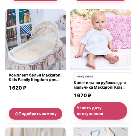
нет в продаже
Комплект белья Makkaroni
под заказ
Kids Family Kingdom для
Крестильная рубашка для
колыбели Simplycity 2
1 620 ₽
мальчика Makkaroni Kids
предмета
Елисей
1 670 ₽
Узнать дату
Подобрать замену
поступления