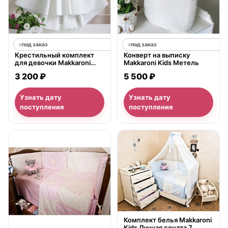
под заказ
под заказ
Крестильный комплект
Конверт на выписку
для девочки Makkaroni
Makkaroni Kids Метель
Kids Ольга (2 предмета)
3 200 ₽
5 500 ₽
Узнать дату
Узнать дату
поступления
поступления
нет в продаже
нет в продаже
Комплект белья Makkaroni
Kids Лунная соната 7