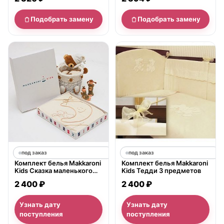
предмета)
Подобрать замену
Подобрать замену
под заказ
под заказ
Комплект белья Makkaroni
Комплект белья Makkaroni
Kids Сказка маленького
Kids Тедди 3 предметов
принца 3 предметов
2 400 ₽
2 400 ₽
Узнать дату
Узнать дату
поступления
поступления