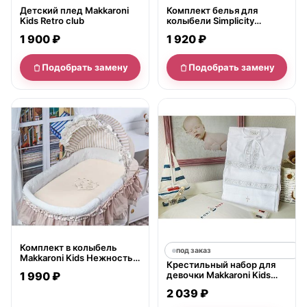
Детский плед Makkaroni
Комплект белья для
Kids Retro club
колыбели Simplicity
Makkaroni Kids Тедди 3
1 900 ₽
1 920 ₽
предмета
Подобрать замену
Подобрать замену
нет в продаже
Комплект в колыбель
под заказ
Makkaroni Kids Нежность
Крестильный набор для
для Simplicity 3 предмета
1 990 ₽
девочки Makkaroni Kids
Классика 6-12 мес., 4
2 039 ₽
предмета