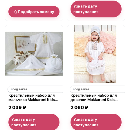
Узнать дату
Подобрать замену
поступления
под заказ
под заказ
Крестильный набор для
Крестильный набор для
мальчика Makkaroni Kids
девочки Makkaroni Kids
Классика 0-3 мес., 3
Елена, 3 предмета
2 039 ₽
2 060 ₽
предмета
Узнать дату
Узнать дату
поступления
поступления