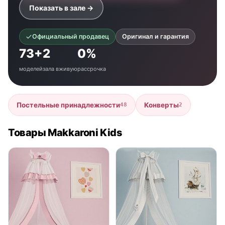
Показать в зале →
Официальный продавец
Оригинал и гарантия
73+
2
0%
моделей
зала вживую
рассрочка
Постельные принадлежности
Конверты
48
2
Товары Makkaroni Kids
нет в продаже
нет в продаже