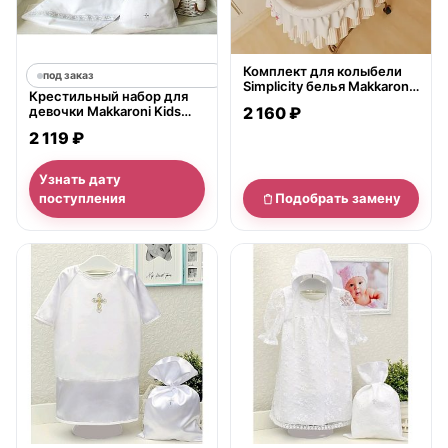
Комплект для колыбели
под заказ
Simplicity белья Makkaroni
Крестильный набор для
Kids Ваниль 3 предмета
девочки Makkaroni Kids
2 160 ₽
Классика 3-6 мес., 4
2 119 ₽
предмета
Узнать дату
поступления
Подобрать замену