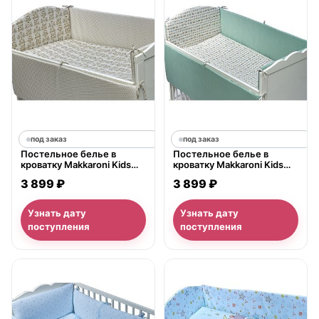
под заказ
под заказ
Постельное белье в
Постельное белье в
кроватку Makkaroni Kids
кроватку Makkaroni Kids
Карета с выбором
Корона с выбором
3 899 ₽
3 899 ₽
бортиков, 6 предметов
бортиков, 6 предметов
Узнать дату
Узнать дату
поступления
поступления