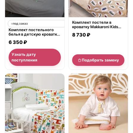
Комплект постели в
под заказ
кроватку Makkaroni Kids
Комплект постельного
Retro club, 6 предметов
белья в детскую кроватку
8 730 ₽
Makkaroni Kids Horses, 6
6 350 ₽
предметов
Узнать дату
поступления
Подобрать замену
нет в продаже