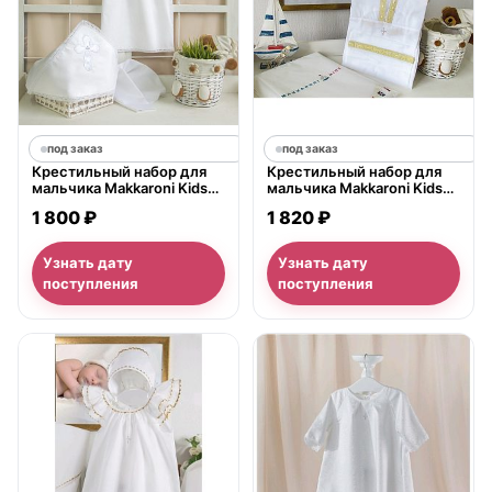
под заказ
под заказ
Крестильный набор для
Крестильный набор для
мальчика Makkaroni Kids
мальчика Makkaroni Kids
Алексей (2 предмета)
Классика 6-12 мес., 3
1 800 ₽
1 820 ₽
предмета
Узнать дату
Узнать дату
поступления
поступления