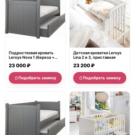
Подростковая кровать
Детская кроватка Leroys
Leroys Nova 1 (береза +
Lina 2 и 3, приставная
МДФ) 80х160-180, ящик
23 000 ₽
23 200 ₽
Подобрать замену
Подобрать замену
нет в продаже
нет в продаже