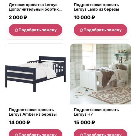
Детская кроватка Leroys
Подростковая кровать
Дополнительный бортик
Leroys Lamb из березы
2/3 длины
2 000 ₽
10 000 ₽
Подобрать замену
Подобрать замену
нет в продаже
нет в продаже
Подростковая кровать
Подростковая кровать
Leroys Amber из березы
Leroys H7
14 000 ₽
15 000 ₽
Подобрать замену
Подобрать замену