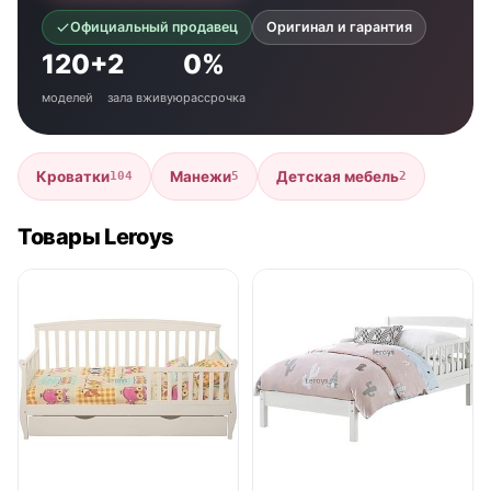
Официальный продавец
Оригинал и гарантия
120+
2
0%
моделей
зала вживую
рассрочка
Кроватки
Манежи
Детская мебель
104
5
2
Товары Leroys
нет в продаже
нет в продаже