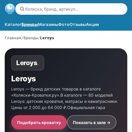
Каталог
Бренды
Магазины
Фото
Отзывы
Акции
Главная
Бренды
Leroys
Leroys
.
Leroys
Leroys — бренд детских товаров в каталоге
«Коляски-Кроватки.ру».В каталоге — 85 моделей
Leroys: детские кроватки, матрасы и наматрасники.
Цены от 2 000 до 64 000 ₽.Официальная гара
Подобрать кроватку
Показать в зале →