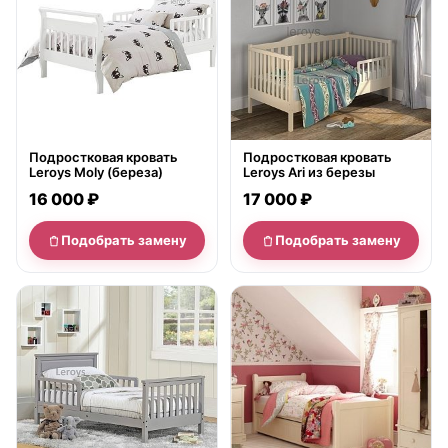
Подростковая кровать
Подростковая кровать
Leroys Moly (береза)
Leroys Ari из березы
16 000 ₽
17 000 ₽
Подобрать замену
Подобрать замену
нет в продаже
нет в продаже