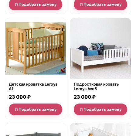
Подобрать замену
Подобрать замену
нет в продаже
нет в продаже
Детская кроватка Leroys
Подростковая кровать
A1
Leroys Avo5
23 000 ₽
23 000 ₽
Подобрать замену
Подобрать замену
нет в продаже
нет в продаже