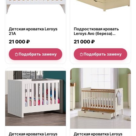
Детская кроватка Leroys
Подростковая кровать
21A
Leroys Avo (береза)
80х180
21 000 ₽
21 000 ₽
Подобрать замену
Подобрать замену
нет в продаже
нет в продаже
Детская кроватка Leroys
Детская кроватка Leroys