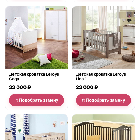
нет в продаже
нет в продаже
Детская кроватка Leroys
Детская кроватка Leroys
Gaga
Lina 1
22 000 ₽
22 000 ₽
Подобрать замену
Подобрать замену
нет в продаже
нет в продаже