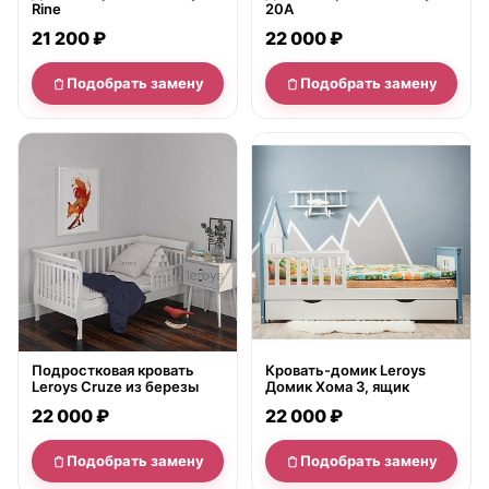
Rine
20A
21 200 ₽
22 000 ₽
Подобрать замену
Подобрать замену
нет в продаже
нет в продаже
Подростковая кровать
Кровать-домик Leroys
Leroys Cruze из березы
Домик Хома 3, ящик
22 000 ₽
22 000 ₽
Подобрать замену
Подобрать замену