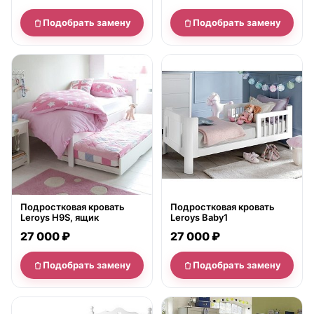
Подобрать замену
Подобрать замену
нет в продаже
нет в продаже
Подростковая кровать
Подростковая кровать
Leroys H9S, ящик
Leroys Baby1
27 000 ₽
27 000 ₽
Подобрать замену
Подобрать замену
нет в продаже
нет в продаже