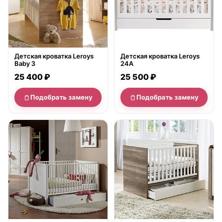
Детская кроватка Leroys
Детская кроватка Leroys
Baby 3
24A
25 400 ₽
25 500 ₽
Подобрать замену
Подобрать замену
нет в продаже
нет в продаже