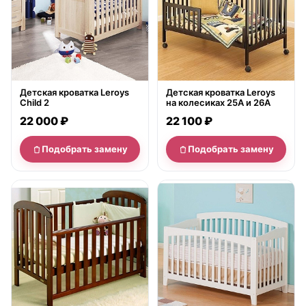
Детская кроватка Leroys
Детская кроватка Leroys
Child 2
на колесиках 25A и 26A
22 000 ₽
22 100 ₽
Подобрать замену
Подобрать замену
нет в продаже
нет в продаже