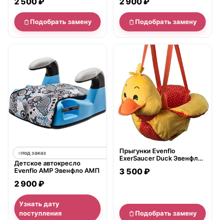
2 500 ₽
2 900 ₽
Подобрать замену
Подобрать замену
нет в продаже
Прыгунки Evenflo
под заказ
ExerSaucer Duck Эвенфло
Детское автокресло
ЭкзерСосер Дак
Evenflo AMP Эвенфло АМП
3 500 ₽
2 900 ₽
Узнать дату
поступления
Подобрать замену