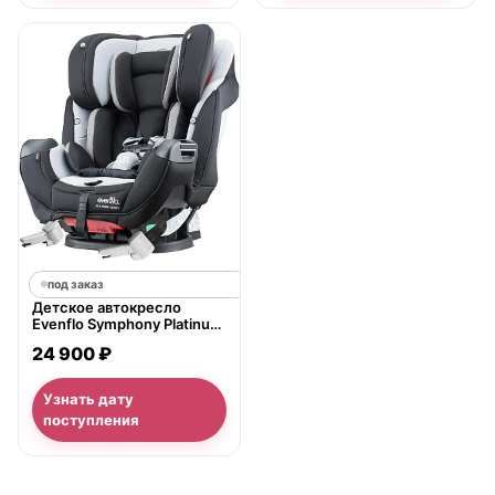
под заказ
Детское автокресло
Evenflo Symphony Platinum
Series Эвенфло Симфони
24 900 ₽
е3 ЛХ Платинум Сериз
Узнать дату
поступления