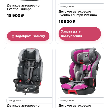
Детское автокресло
под заказ
Evenflo Triumph
Детское автокресло
ProComfort Series
18 900 ₽
Evenflo Triumph Platinum
Эвенфло Триумф
Series Эвенфло Триумф
проКомфорт Сериз
18 900 ₽
Платинум Сериз
Узнать дату
Подобрать замену
поступления
под заказ
под заказ
Детское автокресло
Детское автокресло