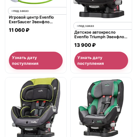
под заказ
Игровой центр Evenflo
ExerSaucer Эвенфло
ЭкзерСосер
под заказ
11 060 ₽
Детское автокресло
Evenflo Triumph Эвенфло
Триумф
13 900 ₽
Узнать дату
Узнать дату
поступления
поступления
нет в продаже