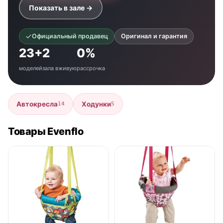
Показать в зале →
Официальный продавец
Оригинал и гарантия
23+
2
0%
моделей
зала вживую
рассрочка
Автокресла
Ходунки
14
5
Товары Evenflo
нет в продаже
нет в продаже