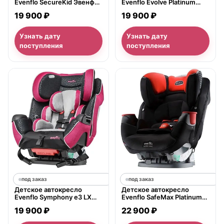
Evenflo SecureKid Эвенфло
Evenflo Evolve Platinum
СекьюрКид
Series Эвенфло Эволв
19 900 ₽
19 900 ₽
Платинум Сериз
Узнать дату
Узнать дату
поступления
поступления
под заказ
под заказ
Детское автокресло
Детское автокресло
Evenflo Symphony e3 LX
Evenflo SafeMax Platinum
Эвенфло Симфони е3 ЛХ
Series
19 900 ₽
22 900 ₽