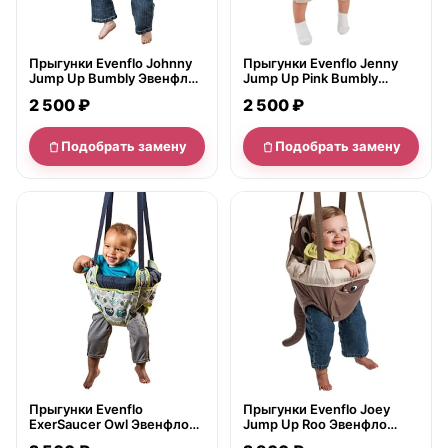
Прыгунки Evenflo Johnny
Прыгунки Evenflo Jenny
Jump Up Bumbly Эвенфло
Jump Up Pink Bumbly
Джонни Джамп Ап Бамбли
Эвенфло Дженни Джамп
2 500 ₽
2 500 ₽
Ап Пинк Бамбли
Подобрать замену
Подобрать замену
нет в продаже
нет в продаже
Прыгунки Evenflo
Прыгунки Evenflo Joey
ExerSaucer Owl Эвенфло
Jump Up Roo Эвенфло
ЭкзерСосер Оул
Джое Джамп Ап Ру