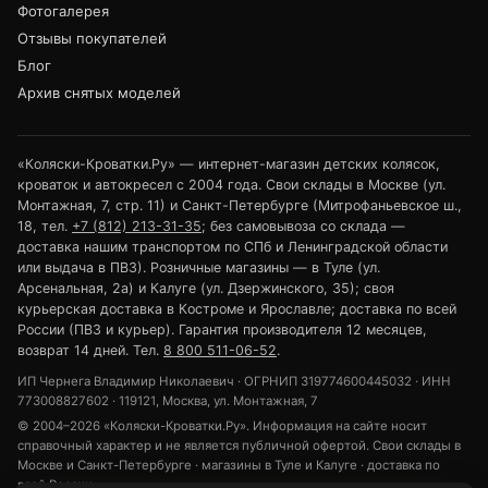
Фотогалерея
Отзывы покупателей
Блог
Архив снятых моделей
«Коляски-Кроватки.Ру» — интернет-магазин детских колясок,
кроваток и автокресел с 2004 года. Свои склады в Москве (ул.
Монтажная, 7, стр. 11) и Санкт-Петербурге (Митрофаньевское ш.,
18, тел.
+7 (812) 213-31-35
; без самовывоза со склада —
доставка нашим транспортом по СПб и Ленинградской области
или выдача в ПВЗ). Розничные магазины — в Туле (ул.
Арсенальная, 2а) и Калуге (ул. Дзержинского, 35); своя
курьерская доставка в Костроме и Ярославле; доставка по всей
России (ПВЗ и курьер). Гарантия производителя 12 месяцев,
возврат 14 дней. Тел.
8 800 511-06-52
.
ИП Чернега Владимир Николаевич · ОГРНИП 319774600445032 · ИНН
773008827602 · 119121, Москва, ул. Монтажная, 7
© 2004–2026 «Коляски-Кроватки.Ру». Информация на сайте носит
справочный характер и не является публичной офертой. Свои склады в
Москве и Санкт-Петербурге · магазины в Туле и Калуге · доставка по
всей России.