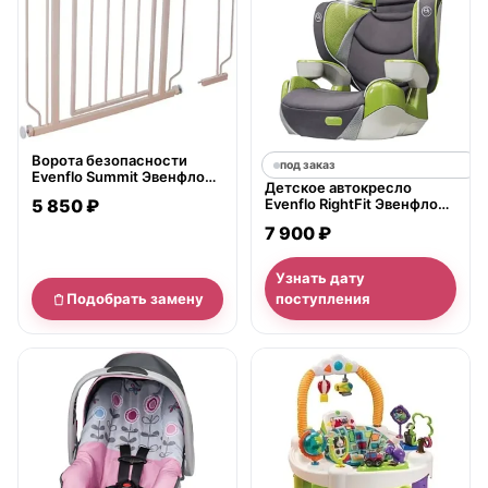
Ворота безопасности
под заказ
Evenflo Summit Эвенфло
Детское автокресло
Саммит
5 850 ₽
Evenflo RightFit Эвенфло
РайтФит
7 900 ₽
Узнать дату
Подобрать замену
поступления