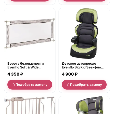
нет в продаже
нет в продаже
Ворота безопасности
Детское автокресло
Evenflo Soft & Wide
Evenflo Big Kid Эвенфло
Эвенфло Софт и Вайд
Биг Кид
4 350 ₽
4 900 ₽
Подобрать замену
Подобрать замену
нет в продаже