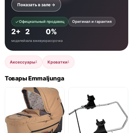
Показать в зале →
Официальный продавец
Оригинал и гарантия
2+
2
0%
моделей
зала вживую
рассрочка
Аксессуары
Кроватки
1
1
Товары Emmaljunga
нет в продаже
нет в продаже