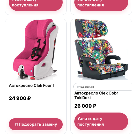
поступления
поступления
нет в продаже
Автокресло Clek Foonf
под заказ
Автокресло Clek Oobr
24 900 ₽
TokiDoki
26 000 ₽
Узнать дату
Подобрать замену
поступления