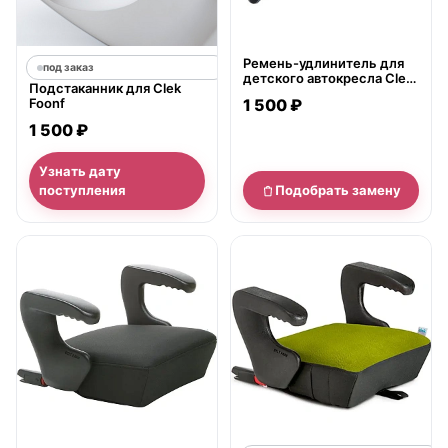
Ремень-удлинитель для
под заказ
детского автокресла Clek
Подстаканник для Clek
Foonf 2013 2-position
Foonf
1 500 ₽
Crotch Strap
1 500 ₽
Узнать дату
поступления
Подобрать замену
нет в продаже