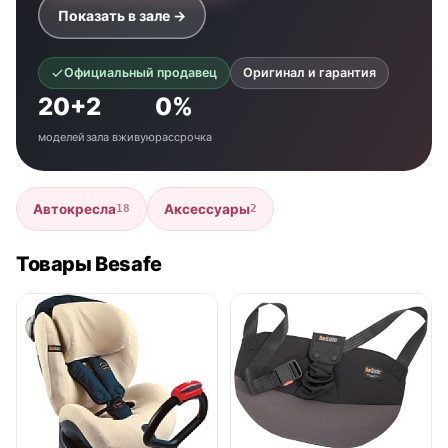
Показать в зале →
Официальный продавец
Оригинал и гарантия
20+
2
0%
моделей
зала вживую
рассрочка
Автокресла
Аксессуары
18
2
Товары Besafe
нет в продаже