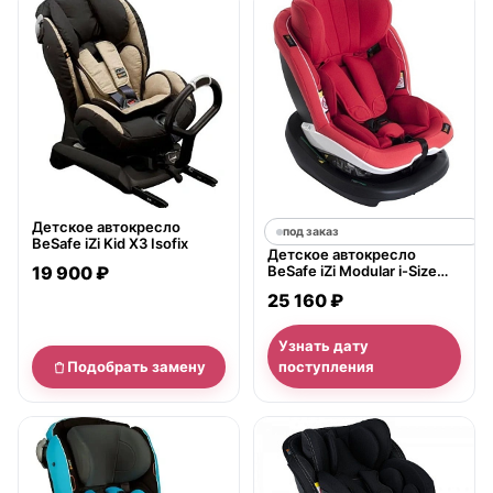
нет в продаже
Детское автокресло
под заказ
BeSafe iZi Kid X3 Isofix
Детское автокресло
19 900 ₽
BeSafe iZi Modular i-Size
(Бисейф Изи Модулар
25 160 ₽
Айсайз)
Узнать дату
Подобрать замену
поступления
нет в продаже