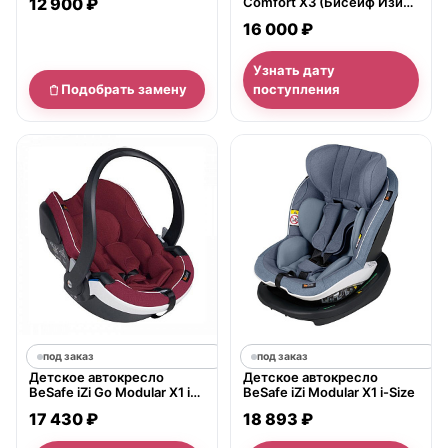
12 900 ₽
Comfort X3 (Бисейф Изи
Комфорт ИксТри)
16 000 ₽
Узнать дату
Подобрать замену
поступления
под заказ
под заказ
Детское автокресло
Детское автокресло
BeSafe iZi Go Modular X1 i-
BeSafe iZi Modular X1 i-Size
Size
17 430 ₽
18 893 ₽