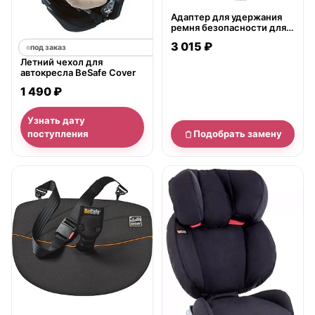
Адаптер для удержания
ремня безопасности для
беременных BeSafe
3 015 ₽
Pregnant
под заказ
Летний чехол для
автокресла BeSafe Cover
1 490 ₽
Узнать дату
поступления
Подобрать замену
нет в продаже