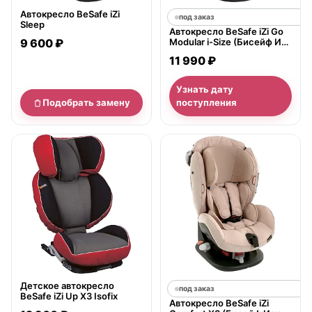
Автокресло BeSafe iZi
под заказ
Sleep
Автокресло BeSafe iZi Go
9 600 ₽
Modular i-Size (Бисейф Изи
Гоу Модулар Айсайз)
11 990 ₽
Узнать дату
Подобрать замену
поступления
нет в продаже
Детское автокресло
под заказ
BeSafe iZi Up X3 Isofix
Автокресло BeSafe iZi