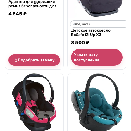
Адаптер для удержания
ремня безопасности для
беременных BeSafe
4 845 ₽
Pregnant iZi Fix
под заказ
Детское автокресло
BeSafe iZi Up X3
8 500 ₽
Узнать дату
Подобрать замену
поступления
нет в продаже