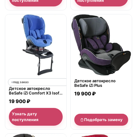
поступления
поступления
нет в продаже
Детское автокресло
под заказ
BeSafe iZi Plus
Детское автокресло
BeSafe iZi Comfort X3 Isofix
19 900 ₽
(Бисейф Изи Комфорт
19 900 ₽
ИксТри Изофикс)
Узнать дату
поступления
Подобрать замену