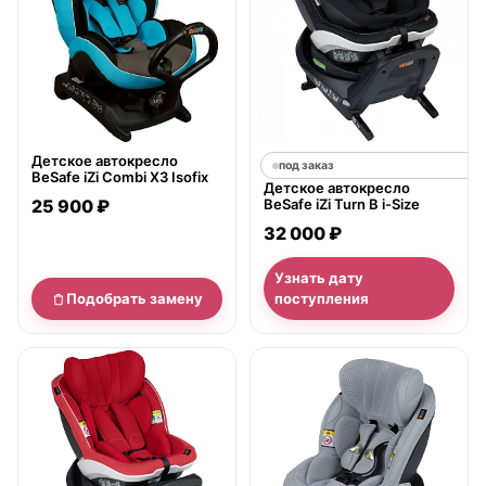
Детское автокресло
под заказ
BeSafe iZi Combi X3 Isofix
Детское автокресло
25 900 ₽
BeSafe iZi Turn B i-Size
32 000 ₽
Узнать дату
Подобрать замену
поступления