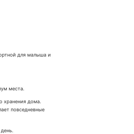
фортной для малыша и
мум места.
о хранения дома.
лает повседневные
 день.