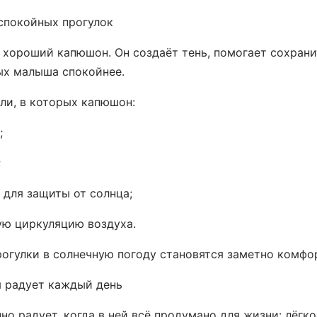
 спокойных прогулок
 хороший капюшон. Он создаёт тень, помогает сохран
ых малыша спокойнее.
ли, в которых капюшон:
;
;
 для защиты от солнца;
ую циркуляцию воздуха.
огулки в солнечную погоду становятся заметно комфо
я радует каждый день
но радует, когда в ней всё продумано для жизни: лёгко