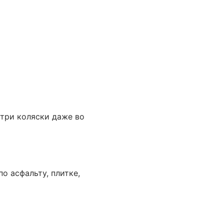
три коляски даже во
о асфальту, плитке,