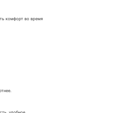
ить комфорт во время
ртнее.
сть, удобное