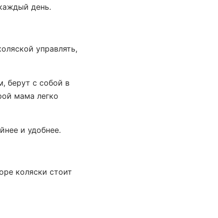
каждый день.
коляской управлять,
, берут с собой в
рой мама легко
йнее и удобнее.
оре коляски стоит