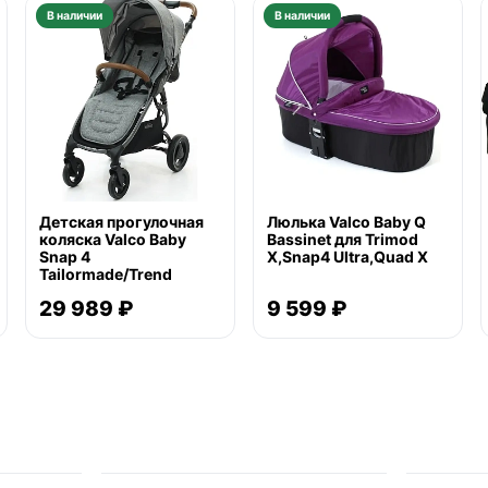
В наличии
В наличии
Детская прогулочная
Люлька Valco Baby Q
коляска Valco Baby
Bassinet для Trimod
Snap 4
X,Snap4 Ultra,Quad X
Tailormade/Trend
29 989 ₽
9 599 ₽