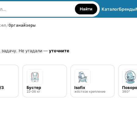
Найти
Каталог
Бренды
сел
Органайзеры
 задачу. Не угадали —
уточните
/3
Бустер
Isofix
Повор
22–36 кг
жёсткое крепление
360°