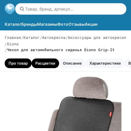
Каталог
Бренды
Магазины
Фото
Отзывы
Акции
Главная
Каталог
Автокресла
Аксессуары для автокресел
Diono
Чехол для автомобильного сиденья Diono Grip-It
Про товар
Расцветки
Описание
Характеристики
В