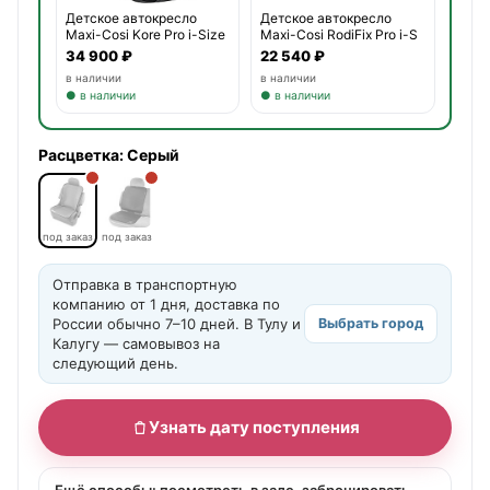
Детское автокресло
Детское автокресло
Maxi-Cosi RodiFix Pro i-S
Maxi-Cosi Kore Pro i-Size
22 540 ₽
34 900 ₽
в наличии
в наличии
● в наличии
● в наличии
Расцветка:
Серый
под заказ
под заказ
Отправка в транспортную
компанию от 1 дня, доставка по
России обычно 7–10 дней. В Тулу и
Выбрать город
Калугу — самовывоз на
следующий день.
Узнать дату поступления
Ещё способы: посмотреть в зале, забронировать,