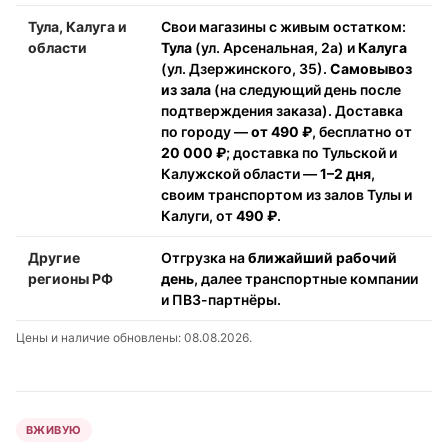
Тула, Калуга и
Свои магазины с живым остатком:
области
Тула
(ул. Арсенальная, 2а) и
Калуга
(ул. Дзержинского, 35).
Самовывоз
из зала
(на следующий день после
подтверждения заказа). Доставка
по городу —
от 490 ₽
, бесплатно от
20 000 ₽
; доставка по Тульской и
Калужской области —
1–2 дня
,
своим транспортом из залов Тулы и
Калуги, от
490 ₽
.
Другие
Отгрузка на
ближайший рабочий
регионы РФ
день
, далее транспортные компании
и ПВЗ-партнёры.
Цены и наличие обновлены: 08.08.2026.
ВЖИВУЮ