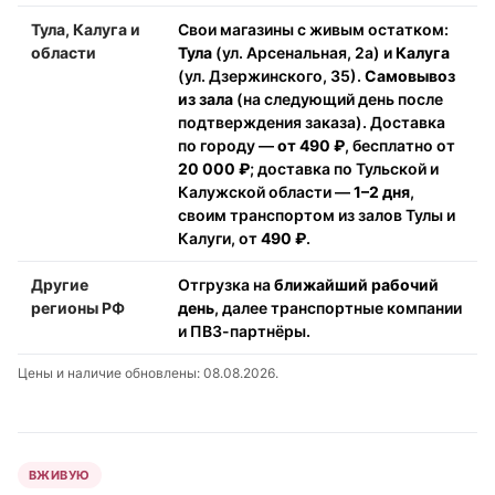
Тула, Калуга и
Свои магазины с живым остатком:
области
Тула
(ул. Арсенальная, 2а) и
Калуга
(ул. Дзержинского, 35).
Самовывоз
из зала
(на следующий день после
подтверждения заказа). Доставка
по городу —
от 490 ₽
, бесплатно от
20 000 ₽
; доставка по Тульской и
Калужской области —
1–2 дня
,
своим транспортом из залов Тулы и
Калуги, от
490 ₽
.
Другие
Отгрузка на
ближайший рабочий
регионы РФ
день
, далее транспортные компании
и ПВЗ-партнёры.
Цены и наличие обновлены: 08.08.2026.
ВЖИВУЮ