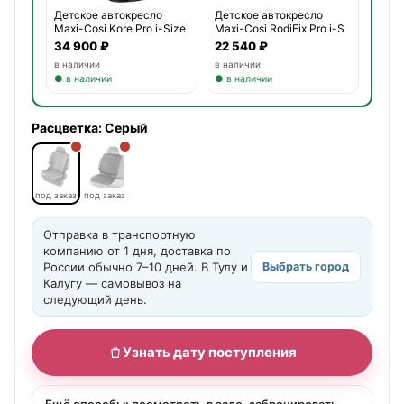
Детское автокресло
Детское автокресло
Maxi-Cosi RodiFix Pro i-S
Maxi-Cosi Kore Pro i-Size
22 540 ₽
34 900 ₽
в наличии
в наличии
● в наличии
● в наличии
Расцветка:
Серый
под заказ
под заказ
Отправка в транспортную
компанию от 1 дня, доставка по
России обычно 7–10 дней. В Тулу и
Выбрать город
Калугу — самовывоз на
следующий день.
Узнать дату поступления
Ещё способы: посмотреть в зале, забронировать,