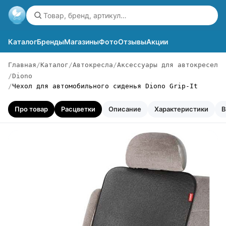
Каталог
Бренды
Магазины
Фото
Отзывы
Акции
Главная
Каталог
Автокресла
Аксессуары для автокресел
Diono
Чехол для автомобильного сиденья Diono Grip-It
Про товар
Расцветки
Описание
Характеристики
В