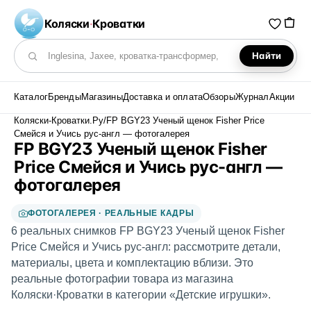
Коляски
·
Кроватки
Найти
Поиск по каталогу
Каталог
Бренды
Магазины
Доставка и оплата
Обзоры
Журнал
Акции
Коляски-Кроватки.Ру
/
FP BGY23 Ученый щенок Fisher Price
Смейся и Учись рус-англ — фотогалерея
FP BGY23 Ученый щенок Fisher
Price Смейся и Учись рус-англ —
фотогалерея
ФОТОГАЛЕРЕЯ · РЕАЛЬНЫЕ КАДРЫ
6 реальных снимков FP BGY23 Ученый щенок Fisher
Price Смейся и Учись рус-англ: рассмотрите детали,
материалы, цвета и комплектацию вблизи. Это
реальные фотографии товара из магазина
Коляски·Кроватки в категории «Детские игрушки».