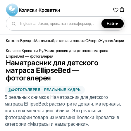
Коляски
·
Кроватки
Найти
Поиск по каталогу
Каталог
Бренды
Магазины
Доставка и оплата
Обзоры
Журнал
Акции
Коляски-Кроватки.Ру
/
Наматрасник для детского матраса
EllipseBed — фотогалерея
Наматрасник для детского
матраса EllipseBed —
фотогалерея
ФОТОГАЛЕРЕЯ · РЕАЛЬНЫЕ КАДРЫ
5 реальных снимков Наматрасник для детского
матраса EllipseBed: рассмотрите детали, материалы,
цвета и комплектацию вблизи. Это реальные
фотографии товара из магазина Коляски·Кроватки в
категории «Матрасы и наматрасники».