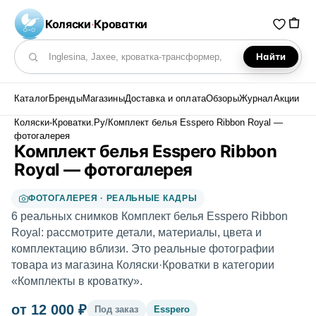
Коляски
·
Кроватки
Найти
Поиск по каталогу
Каталог
Бренды
Магазины
Доставка и оплата
Обзоры
Журнал
Акции
Коляски-Кроватки.Ру
/
Комплект белья Esspero Ribbon Royal —
фотогалерея
Комплект белья Esspero Ribbon
Royal — фотогалерея
ФОТОГАЛЕРЕЯ · РЕАЛЬНЫЕ КАДРЫ
6 реальных снимков Комплект белья Esspero Ribbon
Royal: рассмотрите детали, материалы, цвета и
комплектацию вблизи. Это реальные фотографии
товара из магазина Коляски·Кроватки в категории
«Комплекты в кроватку».
от 12 000 ₽
Под заказ
Esspero