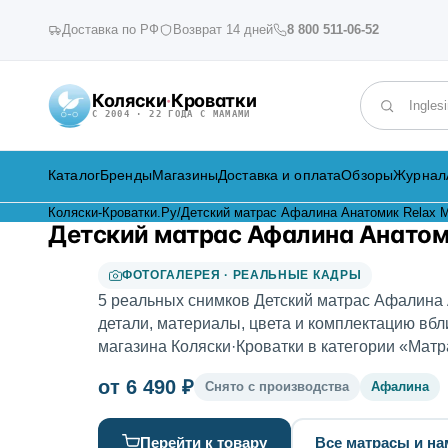
Доставка по РФ
Возврат 14 дней
8 800 511-06-52
Коляски
·
Кроватки
Поиск по к
С 2004 · 22 ГОДА С МАМАМИ
Каталог
Бренды
Магазины
Доставка и оплата
Обзоры
Журнал
Коляски-Кроватки.Ру
/
Детский матрас Афалина Анатомик Relax Mi
Детский матрас Афалина Анатоми
ФОТОГАЛЕРЕЯ · РЕАЛЬНЫЕ КАДРЫ
5 реальных снимков Детский матрас Афалина А
детали, материалы, цвета и комплектацию вбл
магазина Коляски·Кроватки в категории «Матр
от 6 490 ₽
Снято с производства
Афалина
Перейти к товару
Все матрасы и на