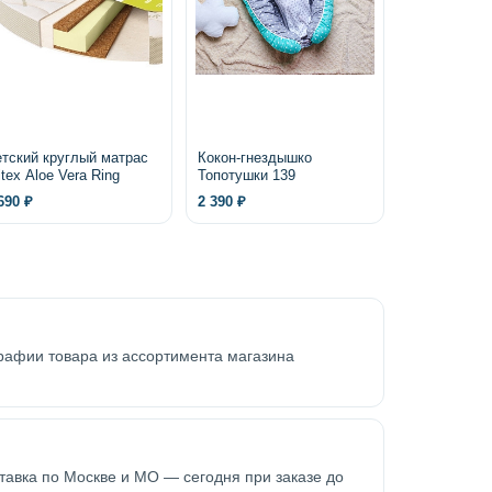
тский круглый матрас
Кокон-гнездышко
itex Aloe Vera Ring
Топотушки 139
690 ₽
2 390 ₽
графии товара из ассортимента магазина
ставка по Москве и МО — сегодня при заказе до