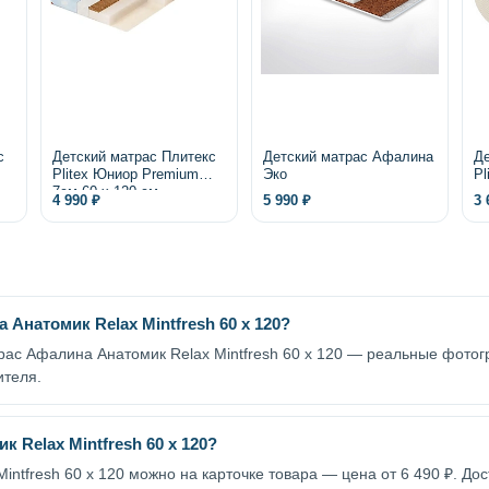
с
Детский матрас Плитекс
Детский матрас Афалина
Де
Plitex Юниор Premium
Эко
Pl
7см 60 х 120 см
4 990 ₽
5 990 ₽
3 
Анатомик Relax Mintfresh 60 х 120?
трас Афалина Анатомик Relax Mintfresh 60 х 120 — реальные фото
ителя.
 Relax Mintfresh 60 х 120?
intfresh 60 х 120 можно на карточке товара — цена от 6 490 ₽. До