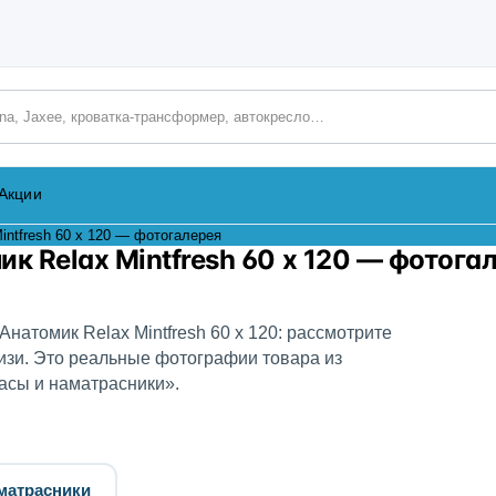
аталогу
Акции
ntfresh 60 х 120 — фотогалерея
к Relax Mintfresh 60 х 120 — фотога
натомик Relax Mintfresh 60 х 120: рассмотрите
изи. Это реальные фотографии товара из
асы и наматрасники».
матрасники