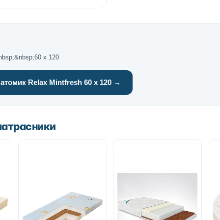
nbsp;&nbsp;60 х 120
томик Relax Mintfresh 60 х 120 →
матрасники