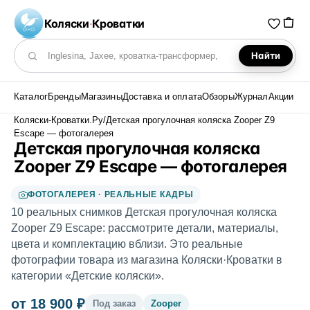
Коляски
·
Кроватки
Найти
Поиск по каталогу
Каталог
Бренды
Магазины
Доставка и оплата
Обзоры
Журнал
Акции
Коляски-Кроватки.Ру
/
Детская прогулочная коляска Zooper Z9
Escape — фотогалерея
Детская прогулочная коляска
Zooper Z9 Escape — фотогалерея
ФОТОГАЛЕРЕЯ · РЕАЛЬНЫЕ КАДРЫ
10 реальных снимков Детская прогулочная коляска
Zooper Z9 Escape: рассмотрите детали, материалы,
цвета и комплектацию вблизи. Это реальные
фотографии товара из магазина Коляски·Кроватки в
категории «Детские коляски».
от 18 900 ₽
Под заказ
Zooper