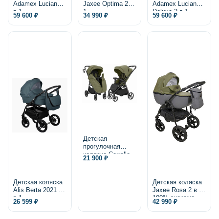
Adamex Luciano 2
Jaxee Optima 2 в
Adamex Luciano
в 1
1
Deluxe 2 в 1,
59 600 ₽
34 990 ₽
59 600 ₽
экокожа
Детская
прогулочная
коляска Carrello
21 900 ₽
Bravo Lite CRL-
5529 2025
Детская коляска
Детская коляска
Alis Berta 2021 2
Jaxee Rosa 2 в 1,
в 1
100% экокожа
26 599 ₽
42 990 ₽