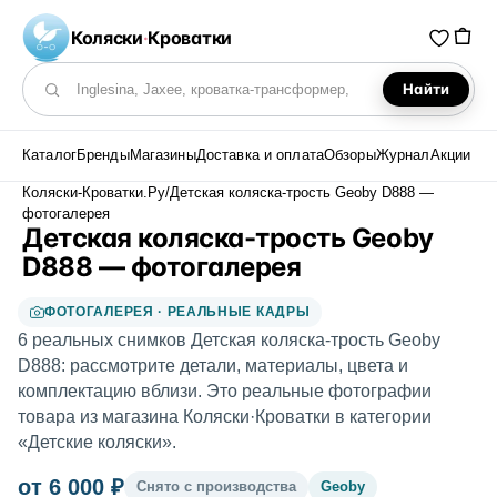
Коляски
·
Кроватки
Найти
Поиск по каталогу
Каталог
Бренды
Магазины
Доставка и оплата
Обзоры
Журнал
Акции
Коляски-Кроватки.Ру
/
Детская коляска-трость Geoby D888 —
фотогалерея
Детская коляска-трость Geoby
D888 — фотогалерея
ФОТОГАЛЕРЕЯ · РЕАЛЬНЫЕ КАДРЫ
6 реальных снимков Детская коляска-трость Geoby
D888: рассмотрите детали, материалы, цвета и
комплектацию вблизи. Это реальные фотографии
товара из магазина Коляски·Кроватки в категории
«Детские коляски».
от 6 000 ₽
Снято с производства
Geoby