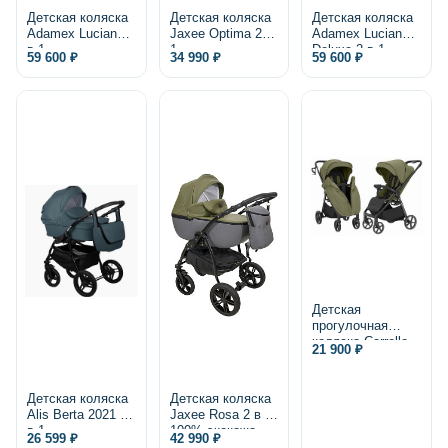
Детская коляска
Детская коляска
Детская коляска
Adamex Luciano 2
Jaxee Optima 2 в
Adamex Luciano
в 1
1
Deluxe 2 в 1,
59 600 ₽
34 990 ₽
59 600 ₽
экокожа
Детская
прогулочная
коляска Carrello
21 900 ₽
Bravo Lite CRL-
5529 2025
Детская коляска
Детская коляска
Alis Berta 2021 2
Jaxee Rosa 2 в 1,
в 1
100% экокожа
26 599 ₽
42 990 ₽