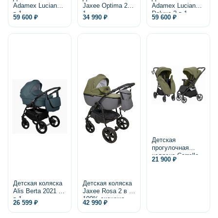
Adamex Luciano 2
Jaxee Optima 2 в
Adamex Luciano
в 1
1
Deluxe 2 в 1,
59 600 ₽
34 990 ₽
59 600 ₽
экокожа
Детская
прогулочная
коляска Carrello
21 900 ₽
Bravo Lite CRL-
5529 2025
Детская коляска
Детская коляска
Alis Berta 2021 2
Jaxee Rosa 2 в 1,
в 1
100% экокожа
26 599 ₽
42 990 ₽