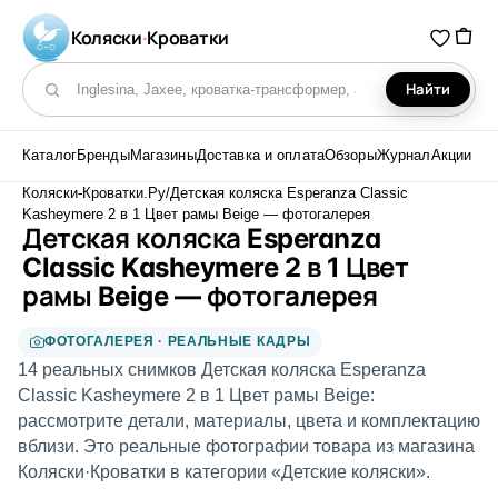
Коляски
·
Кроватки
Найти
Поиск по каталогу
Каталог
Бренды
Магазины
Доставка и оплата
Обзоры
Журнал
Акции
Коляски-Кроватки.Ру
/
Детская коляска Esperanza Classic
Kasheymere 2 в 1 Цвет рамы Beige — фотогалерея
Детская коляска Esperanza
Classic Kasheymere 2 в 1 Цвет
рамы Beige — фотогалерея
ФОТОГАЛЕРЕЯ · РЕАЛЬНЫЕ КАДРЫ
14 реальных снимков Детская коляска Esperanza
Classic Kasheymere 2 в 1 Цвет рамы Beige:
рассмотрите детали, материалы, цвета и комплектацию
вблизи. Это реальные фотографии товара из магазина
Коляски·Кроватки в категории «Детские коляски».