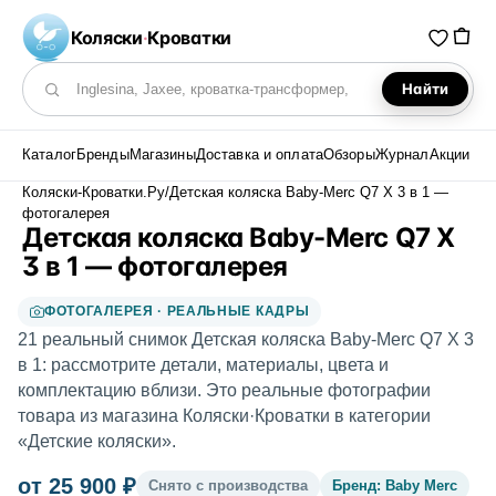
Коляски
·
Кроватки
Найти
Поиск по каталогу
Каталог
Бренды
Магазины
Доставка и оплата
Обзоры
Журнал
Акции
Коляски-Кроватки.Ру
/
Детская коляска Baby-Merc Q7 X 3 в 1 —
фотогалерея
Детская коляска Baby-Merc Q7 X
3 в 1 — фотогалерея
ФОТОГАЛЕРЕЯ · РЕАЛЬНЫЕ КАДРЫ
21 реальный снимок Детская коляска Baby-Merc Q7 X 3
в 1: рассмотрите детали, материалы, цвета и
комплектацию вблизи. Это реальные фотографии
товара из магазина Коляски·Кроватки в категории
«Детские коляски».
от 25 900 ₽
Снято с производства
Бренд: Baby Merc