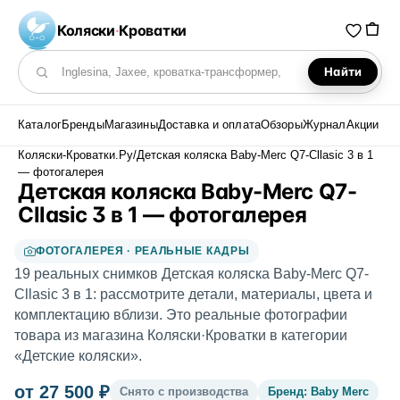
Коляски
·
Кроватки
Найти
Поиск по каталогу
Каталог
Бренды
Магазины
Доставка и оплата
Обзоры
Журнал
Акции
Коляски-Кроватки.Ру
/
Детская коляска Baby-Merc Q7-Cllasic 3 в 1
— фотогалерея
Детская коляска Baby-Merc Q7-
Cllasic 3 в 1 — фотогалерея
ФОТОГАЛЕРЕЯ · РЕАЛЬНЫЕ КАДРЫ
19 реальных снимков Детская коляска Baby-Merc Q7-
Cllasic 3 в 1: рассмотрите детали, материалы, цвета и
комплектацию вблизи. Это реальные фотографии
товара из магазина Коляски·Кроватки в категории
«Детские коляски».
от 27 500 ₽
Снято с производства
Бренд: Baby Merc