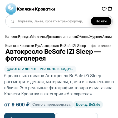
Коляски
·
Кроватки
Найти
Поиск по каталогу
Каталог
Бренды
Магазины
Доставка и оплата
Обзоры
Журнал
Акции
Коляски-Кроватки.Ру
/
Автокресло BeSafe iZi Sleep — фотогалерея
Автокресло BeSafe iZi Sleep —
фотогалерея
ФОТОГАЛЕРЕЯ · РЕАЛЬНЫЕ КАДРЫ
6 реальных снимков Автокресло BeSafe iZi Sleep:
рассмотрите детали, материалы, цвета и комплектацию
вблизи. Это реальные фотографии товара из магазина
Коляски·Кроватки в категории «Автокресла».
от 9 600 ₽
Снято с производства
Бренд: BeSafe