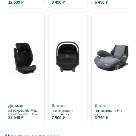
Perego Viaggio
Safety Line
Pilot Active Line
12 599 ₽
9 490 ₽
6 490 ₽
Shuttle 2/3
Детское
Детское
Детское
автокресло Maxi-
автокресло
автокресло Rant
Cosi RodiFix Pro
Carrello Nova
Flyfix
22 540 ₽
7 500 ₽
6 790 ₽
2 i-Size