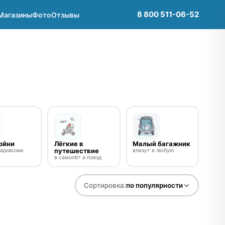
8 800 511-06-52
Магазины
Фото
Отзывы
ойни
Лёгкие в
Малый багажник
путешествие
паровозик
влезут в любую
в самолёт и поезд
Сортировка:
по популярности