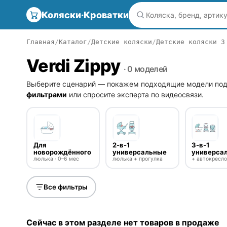
Коляски·Кроватки
Главная
Каталог
Детские коляски
Детские коляски 3
Verdi Zippy
· 0 моделей
Выберите сценарий — покажем подходящие модели под
фильтрами
или спросите эксперта по видеосвязи.
Для
2-в-1
3-в-1
новорождённого
универсальные
универса
люлька · 0–6 мес
люлька + прогулка
+ автокресл
Все фильтры
Сейчас в этом разделе нет товаров в продаже