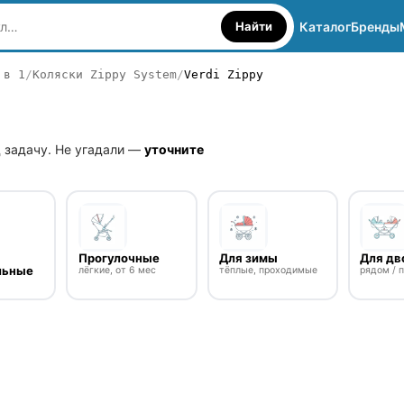
Найти
Каталог
Бренды
 в 1
Коляски Zippy System
Verdi Zippy
 задачу. Не угадали —
уточните
Прогулочные
Для зимы
Для дв
льные
лёгкие, от 6 мес
тёплые, проходимые
рядом / 
о