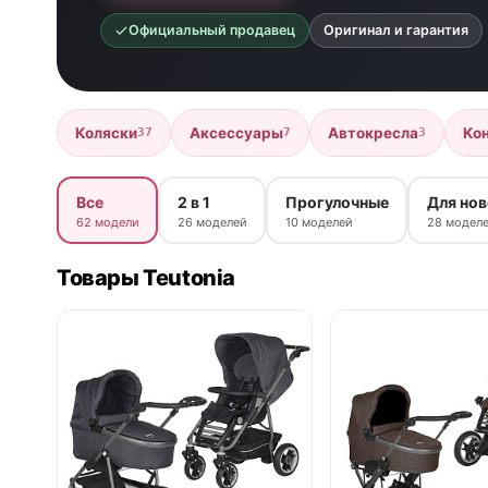
Официальный продавец
Оригинал и гарантия
Коляски
Аксессуары
Автокресла
Ко
37
7
3
Все
2 в 1
Прогулочные
Для но
62 модели
26 моделей
10 моделей
28 модел
Товары Teutonia
нет в продаже