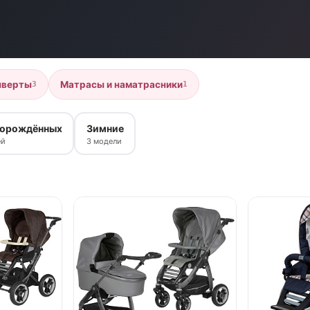
нверты
Матрасы и наматрасники
3
1
ворождённых
Зимние
ей
3 модели
нет в продаж