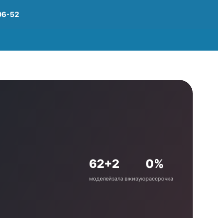
06-52
62+
2
0%
моделей
зала вживую
рассрочка