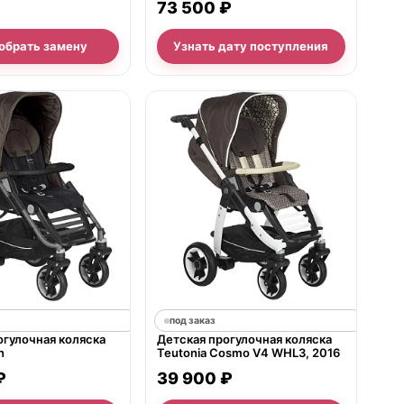
73 500 ₽
WHL3
обрать замену
Узнать дату поступления
под заказ
огулочная коляска
Детская прогулочная коляска
n
Teutonia Cosmo V4 WHL3, 2016
₽
39 900 ₽