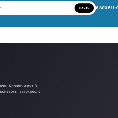
8 800 511-
Найти
яски-Кроватки.ру».В
 конверты, автокресла.