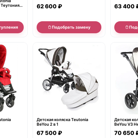
utonia
Мистраль С В3 Титаниум 2 в 1
e Теутония
62 600 ₽
63 400 
т 2 в 1
тупления
Подобрать замену
Под
нет в продаже
нет в продаж
utonia
Детская коляска Teutonia
Детская кол
BeYou 2 в 1
BeYou V3 Her
67 500 ₽
70 650 