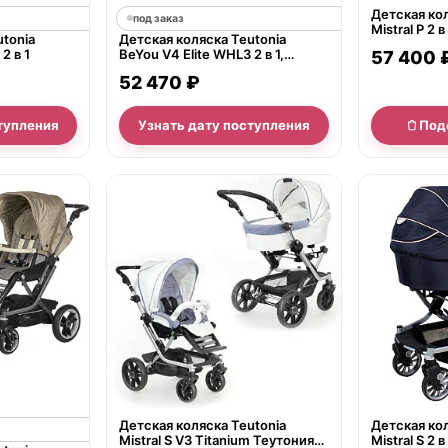
Детская кол
под заказ
Mistral P 2 в
utonia
Детская коляска Teutonia
2 в 1
BeYou V4 Elite WHL3 2 в 1,
57 400 
экокожа или ткань
52 470 ₽
тупления
Узнать дату поступления
Под
нет в продаже
нет в продаж
Детская коляска Teutonia
Детская кол
Mistral S V3 Titanium Теутония
Mistral S 2 в