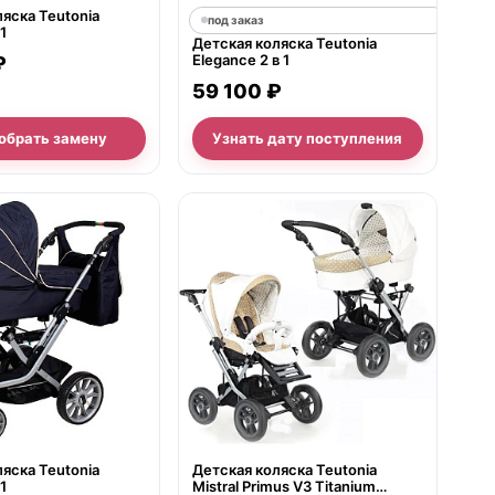
яска Teutonia
под заказ
 1
Детская коляска Teutonia
Elegance 2 в 1
₽
59 100 ₽
обрать замену
Узнать дату поступления
е
нет в продаже
яска Teutonia
Детская коляска Teutonia
 1
Mistral Primus V3 Titanium