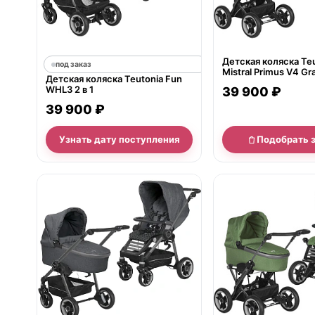
Детская коляска Te
под заказ
Mistral Primus V4 Gra
Детская коляска Teutonia Fun
WHL3 HB, ручной т
WHL3 2 в 1
39 900 ₽
39 900 ₽
Узнать дату поступления
Подобрать 
нет в продаже