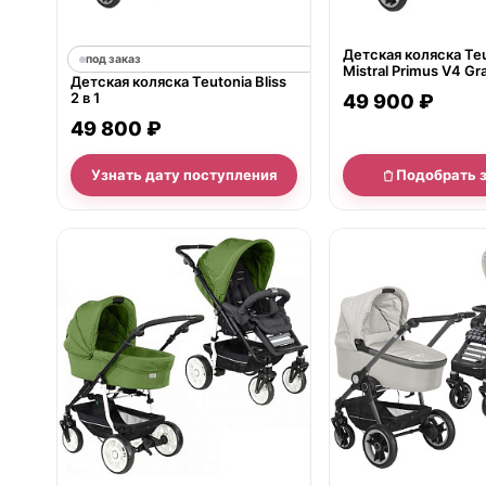
Детская коляска Te
под заказ
Mistral Primus V4 Gra
Детская коляска Teutonia Bliss
WHL3
2 в 1
49 900 ₽
49 800 ₽
Узнать дату поступления
Подобрать 
нет в продаже