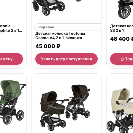
utonia
Детская кол
под заказ
phite 2 в 1
S3 2 в 1
Детская коляска Teutonia
ормоз
Cosmo V4 2 в 1, экокожа
48 400 
45 000 ₽
замену
Узнать дату поступления
Под
нет в продаж