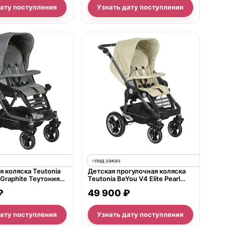
дату поступления
Узнать дату поступления
под заказ
 коляска Teutonia
Детская прогулочная коляска
4 Graphite Теутония
Teutonia BeYou V4 Elite Pearl
 В4 Графит WHL3
WHL3
₽
49 900 ₽
дату поступления
Узнать дату поступления