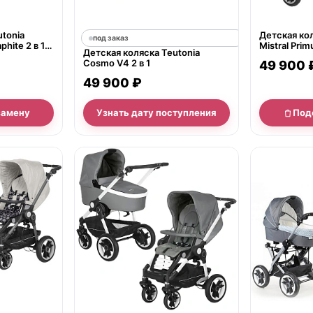
utonia
Детская кол
под заказ
phite 2 в 1
Mistral Prim
Детская коляска Teutonia
WHL3 HB, р
Cosmo V4 2 в 1
49 900 
49 900 ₽
замену
Узнать дату поступления
Под
нет в продаж