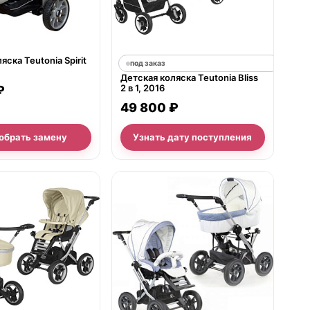
яска Teutonia Spirit
под заказ
Детская коляска Teutonia Bliss
2 в 1, 2016
₽
49 800 ₽
обрать замену
Узнать дату поступления
е
нет в продаже