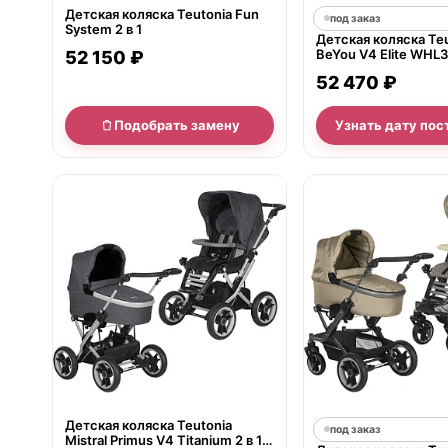
Детская коляска Teutonia Fun
под заказ
System 2 в 1
Детская коляска Te
BeYou V4 Elite WHL3 
52 150 ₽
52 470 ₽
Подобрать замену
Узнать дату пос
нет в продаже
Детская коляска Teutonia
под заказ
Mistral Primus V4 Titanium 2 в 1