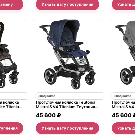
замену
Узнать дату поступления
Узнать 
под заказ
под заказ
я коляска
Прогулочная коляска Teutonia
Прогулочная
ite Titanium
Mistral S V4 Titanium Теутония
Mistral S V
Мистраль С В4 Титаниум WHL3
Мистраль С
45 600 ₽
45 600 
2016
2016
тупления
Узнать дату поступления
Узнать 