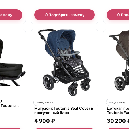
замену
Подобрать замену
Под
ия
под заказ
под заказ
 Teutonia
Матрасик Teutonia Seat Cover в
Детская пр
sion Black
прогулочный блок
Teutonia Fu
4 900 ₽
30 200 