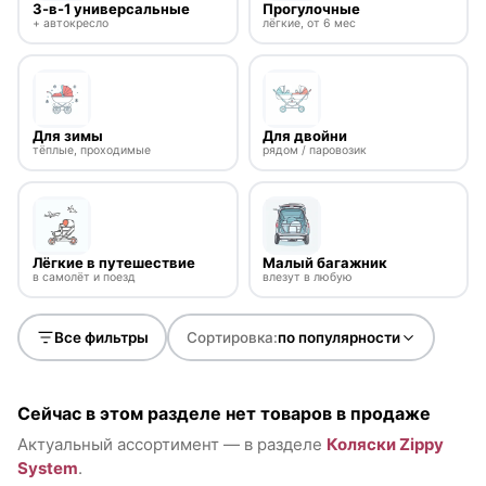
3-в-1 универсальные
Прогулочные
+ автокресло
лёгкие, от 6 мес
Для зимы
Для двойни
тёплые, проходимые
рядом / паровозик
Лёгкие в путешествие
Малый багажник
в самолёт и поезд
влезут в любую
Все фильтры
Сортировка:
по популярности
Сейчас в этом разделе нет товаров в продаже
Актуальный ассортимент — в разделе
Коляски Zippy
System
.