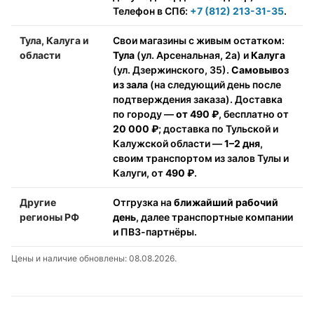
Телефон в СПб:
+7 (812) 213-31-35
.
Тула, Калуга и
Свои магазины с живым остатком:
области
Тула
(ул. Арсенальная, 2а) и
Калуга
(ул. Дзержинского, 35).
Самовывоз
из зала
(на следующий день после
подтверждения заказа). Доставка
по городу —
от 490 ₽
, бесплатно от
20 000 ₽
; доставка по Тульской и
Калужской области —
1–2 дня
,
своим транспортом из залов Тулы и
Калуги, от
490 ₽
.
Другие
Отгрузка на
ближайший рабочий
регионы РФ
день
, далее транспортные компании
и ПВЗ-партнёры.
Цены и наличие обновлены: 08.08.2026.