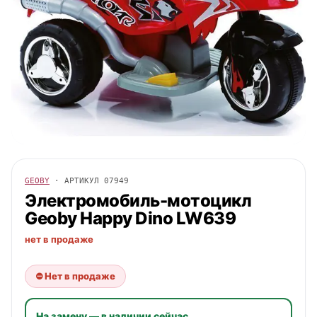
GEOBY
· АРТИКУЛ
07949
Электромобиль-мотоцикл
Geoby
Happy Dino LW639
нет в продаже
⛔ Нет в продаже
На замену — в наличии сейчас