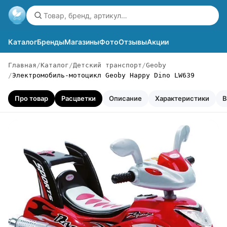
Каталог
Бренды
Магазины
Фото
Отзывы
Акции
Главная
Каталог
Детский транспорт
Geoby
Электромобиль-мотоцикл Geoby Happy Dino LW639
Про товар
Расцветки
Описание
Характеристики
В