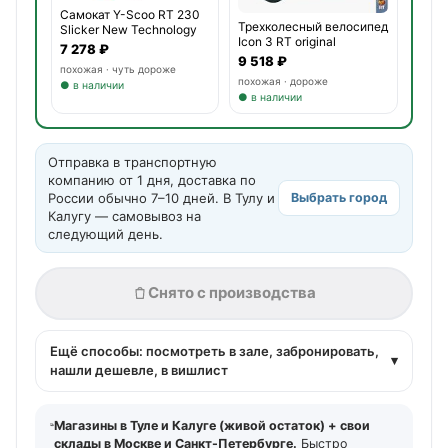
Самокат Y-Scoo RT 230
Трехколесный велосипед
Slicker New Technology
Icon 3 RT original
7 278 ₽
9 518 ₽
похожая · чуть дороже
похожая · дороже
● в наличии
● в наличии
Отправка в транспортную
компанию от 1 дня, доставка по
России обычно 7–10 дней. В Тулу и
Выбрать город
Калугу — самовывоз на
следующий день.
Снято с производства
Ещё способы: посмотреть в зале, забронировать,
▾
нашли дешевле, в вишлист
Магазины в Туле и Калуге (живой остаток) + свои
склады в Москве и Санкт-Петербурге.
Быстро