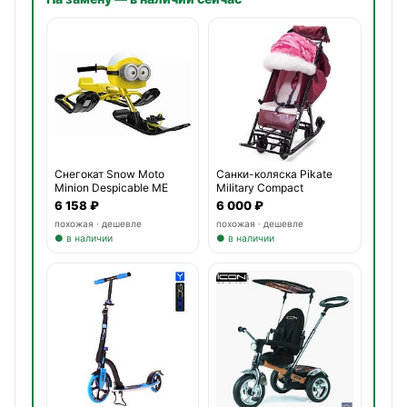
Снегокат Snow Moto
Санки-коляска Pikate
Minion Despicable ME
Military Compact
3701
6 158 ₽
6 000 ₽
похожая · дешевле
похожая · дешевле
● в наличии
● в наличии