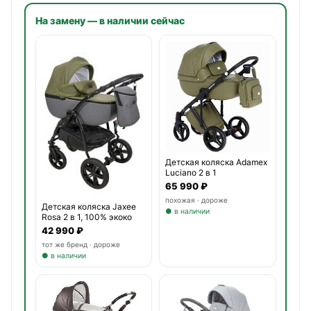
На замену — в наличии сейчас
Детская коляска Adamex
Luciano 2 в 1
65 990 ₽
похожая · дороже
Детская коляска Jaxee
● в наличии
Rosa 2 в 1, 100% экоко
42 990 ₽
тот же бренд · дороже
● в наличии