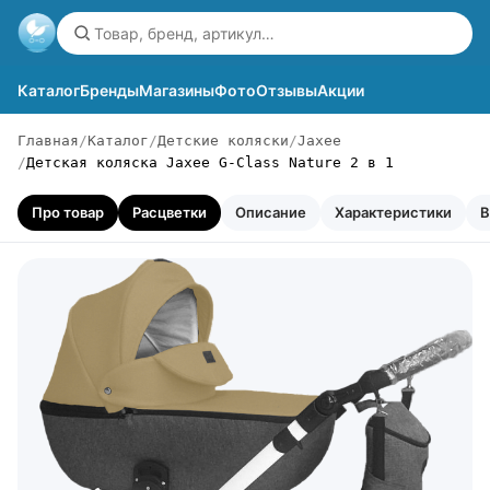
Каталог
Бренды
Магазины
Фото
Отзывы
Акции
Главная
Каталог
Детские коляски
Jaxee
Детская коляска Jaxee G-Class Nature 2 в 1
Про товар
Расцветки
Описание
Характеристики
В