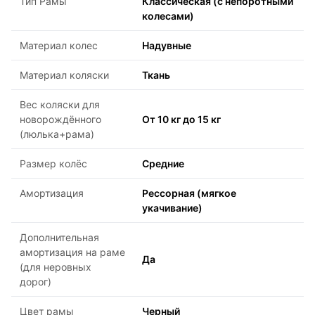
Тип Рамы
Классическая (с непоротными
колесами)
Материал колес
Надувные
Материал коляски
Ткань
Вес коляски для
новорождённого
От 10 кг до 15 кг
(люлька+рама)
Размер колёс
Средние
Амортизация
Рессорная (мягкое
укачивание)
Дополнительная
амортизация на раме
Да
(для неровных
дорог)
Цвет рамы
Черный