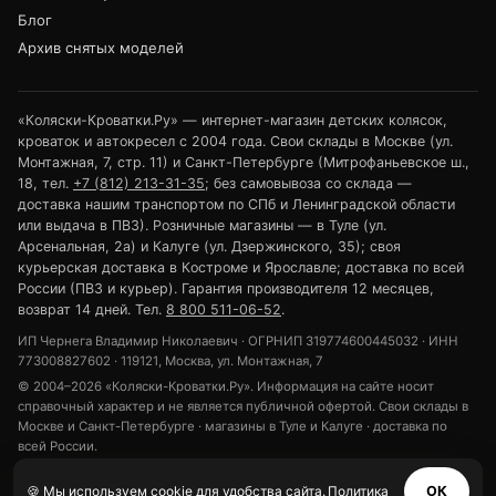
Блог
Архив снятых моделей
«Коляски-Кроватки.Ру» — интернет-магазин детских колясок,
кроваток и автокресел с 2004 года. Свои склады в Москве (ул.
Монтажная, 7, стр. 11) и Санкт-Петербурге (Митрофаньевское ш.,
18, тел.
+7 (812) 213-31-35
; без самовывоза со склада —
доставка нашим транспортом по СПб и Ленинградской области
или выдача в ПВЗ). Розничные магазины — в Туле (ул.
Арсенальная, 2а) и Калуге (ул. Дзержинского, 35); своя
курьерская доставка в Костроме и Ярославле; доставка по всей
России (ПВЗ и курьер). Гарантия производителя 12 месяцев,
возврат 14 дней. Тел.
8 800 511-06-52
.
ИП Чернега Владимир Николаевич · ОГРНИП 319774600445032 · ИНН
773008827602 · 119121, Москва, ул. Монтажная, 7
© 2004–2026 «Коляски-Кроватки.Ру». Информация на сайте носит
справочный характер и не является публичной офертой. Свои склады в
Москве и Санкт-Петербурге · магазины в Туле и Калуге · доставка по
всей России.
Политика конфиденциальности
Обработка персональных данных
🍪 Мы используем cookie для удобства сайта.
Политика
ОК
Использование cookie