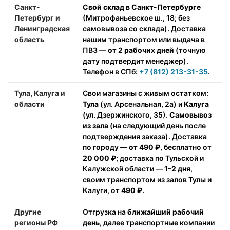
Санкт-
Свой склад в Санкт-Петербурге
Петербург и
(Митрофаньевское ш., 18; без
Ленинградская
самовывоза со склада). Доставка
область
нашим транспортом или выдача в
ПВЗ —
от 2 рабочих дней
(точную
дату подтвердит менеджер).
Телефон в СПб:
+7 (812) 213-31-35
.
Тула, Калуга и
Свои магазины с живым остатком:
области
Тула
(ул. Арсенальная, 2а) и
Калуга
(ул. Дзержинского, 35).
Самовывоз
из зала
(на следующий день после
подтверждения заказа). Доставка
по городу —
от 490 ₽
, бесплатно от
20 000 ₽
; доставка по Тульской и
Калужской области —
1–2 дня
,
своим транспортом из залов Тулы и
Калуги, от
490 ₽
.
Другие
Отгрузка на
ближайший рабочий
регионы РФ
день
, далее транспортные компании