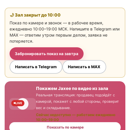
🌙 Зал закрыт до
10:00
Показ по камере и звонок — в рабочее время,
ежедневно 10:00–19:00 МСК. Напишите в Telegram или
MAX — ответим утром первым делом, заявка не
потеряется.
Забронировать показ на завтра
Написать в Telegram
Написать в MAX
Покажем Jaxee по видео из зала
Реальная трансляция: продавец подойдёт с
камерой, покажет с любой стороны, проверит
LIVE
вес и складывание.
Сейчас недоступно — работаем ежедневно
10:00–19:00
Показать по камере