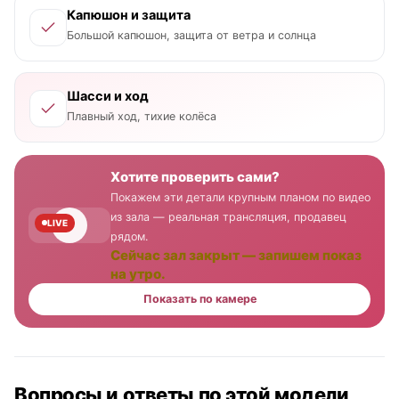
Капюшон и защита
Большой капюшон, защита от ветра и солнца
Шасси и ход
Плавный ход, тихие колёса
Хотите проверить сами?
Покажем эти детали крупным планом по видео
из зала — реальная трансляция, продавец
LIVE
рядом.
Сейчас зал закрыт — запишем показ
на утро.
Показать по камере
Вопросы и ответы по этой модели