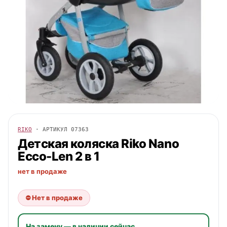
RIKO
· АРТИКУЛ
07363
Детская коляска
Riko
Nano
Ecco-Len 2 в 1
нет в продаже
⛔ Нет в продаже
На замену — в наличии сейчас