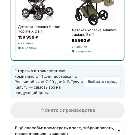
Детская коляска Hartan
Детская коляска Adamex
Topline X 2 в 1
Luciano 2 в 1
199 990 ₽
65 990 ₽
в наличии
в наличии
● в наличии
● в наличии
Отправка в транспортную
компанию от 1 дня, доставка по
России обычно 7–10 дней. В Тулу и
Выбрать город
Калугу — самовывоз на
следующий день.
Снято с производства
Ещё способы: посмотреть в зале, забронировать,
▾
нашли дешевле, в вишлист