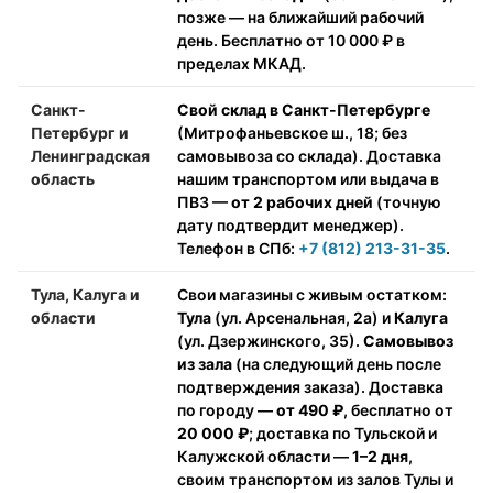
позже — на ближайший рабочий
день. Бесплатно от 10 000 ₽ в
пределах МКАД.
Санкт-
Свой склад в Санкт-Петербурге
Петербург и
(Митрофаньевское ш., 18; без
Ленинградская
самовывоза со склада). Доставка
область
нашим транспортом или выдача в
ПВЗ —
от 2 рабочих дней
(точную
дату подтвердит менеджер).
Телефон в СПб:
+7 (812) 213-31-35
.
Тула, Калуга и
Свои магазины с живым остатком:
области
Тула
(ул. Арсенальная, 2а) и
Калуга
(ул. Дзержинского, 35).
Самовывоз
из зала
(на следующий день после
подтверждения заказа). Доставка
по городу —
от 490 ₽
, бесплатно от
20 000 ₽
; доставка по Тульской и
Калужской области —
1–2 дня
,
своим транспортом из залов Тулы и