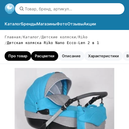
Каталог
Бренды
Магазины
Фото
Отзывы
Акции
Главная
Каталог
Детские коляски
Riko
Детская коляска Riko Nano Ecco-Len 2 в 1
Про товар
Расцветки
Описание
Характеристики
В