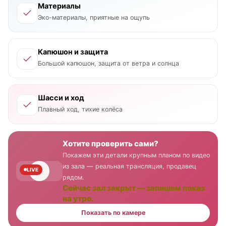
Материалы
Эко-материалы, приятные на ощупь
Капюшон и защита
Большой капюшон, защита от ветра и солнца
Шасси и ход
Плавный ход, тихие колёса
Хотите проверить сами?
Покажем эти детали крупным планом по видео
из зала — реальная трансляция, продавец
LIVE
рядом.
Сейчас зал закрыт — запишем показ
на утро.
Показать по камере