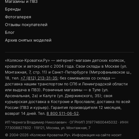
Магазины и ПВЗ
Бренды
Фотогалерея
Отзывы покупателей
Блог
Архив снятых моделей
«Коляски-Кроватки.Ру» — интернет-магазин детских колясок,
кроваток и автокресел с 2004 года. Свои склады в Москве (ул.
Монтажная, 7, стр. 11) и Санкт-Петербурге (Митрофаньевское ш.,
18, тел.
+7 (812) 213-31-35
; без самовывоза со склада —
доставка нашим транспортом по СПб и Ленинградской области
или выдача в ПВЗ). Розничные магазины — в Туле (ул.
Арсенальная, 2а) и Калуге (ул. Дзержинского, 35); своя
курьерская доставка в Костроме и Ярославле; доставка по всей
России (ПВЗ и курьер). Гарантия производителя 12 месяцев,
возврат 14 дней. Тел.
8 800 511-06-52
.
ИП Чернега Владимир Николаевич · ОГРНИП 319774600445032 · ИНН
773008827602 · 119121, Москва, ул. Монтажная, 7
© 2004–2026 «Коляски-Кроватки.Ру». Информация на сайте носит