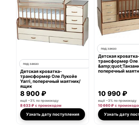
под заказ
Детская кроватка
трансформер Оле
под заказ
&amp;quot;Танзан
поперечный маят
Детская кроватка-
трансформер Оле Лукойе
Yarri, поперечный маятник/
ящик
8 900 ₽
10 990 ₽
ещё −3% по промокоду
ещё −3% по промокоду
8 633 ₽
с промокодом
10 660 ₽
с промокодо
Узнать дату поступления
Узнать дату пос