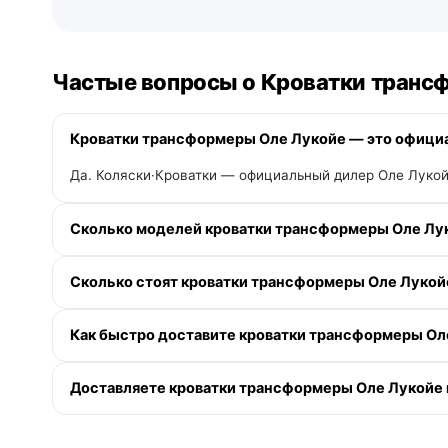
Частые вопросы о Кроватки транс
Кроватки трансформеры Оле Лукойе — это официа
Да. Коляски·Кроватки — официальный дилер Оле Лукой
Сколько моделей кроватки трансформеры Оле Лук
В категории «Кроватки трансформеры» у Оле Лукойе —
Сколько стоят кроватки трансформеры Оле Лукой
Доступна рассрочка 0-0-12 без переплаты и кэшбэк д
Как быстро доставите кроватки трансформеры Ол
По Москве и Московской области — при заказе до 13:00
Доставляете кроватки трансформеры Оле Лукойе 
пределах МКАД. По Санкт-Петербургу и Ленинградской 
и ПВЗ.
Да. По Московской области — со склада в Москве. По Т
самовывоз из зала на следующий день после подтвержд