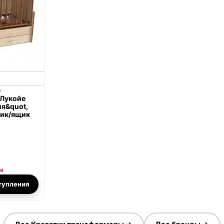
-
 Лукойе
ия&quot,
ник/ящик
м
тупления