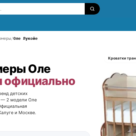
рмеры
Оле Лукойе
Кроватки тра
меры Оле
 и официально
ренд детских
е — 2 модели Оле
.Официальная
Калуге и Москве.