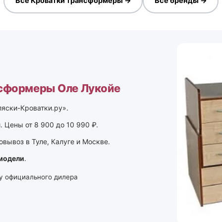
Все Кроватки трансформеры →
Все бренды →
сформеры Оле Лукойе
ляски-Кроватки.ру».
 Цены от 8 900 до 10 990 ₽.
вывоз в Туле, Калуге и Москве.
модели
.
у официального дилера