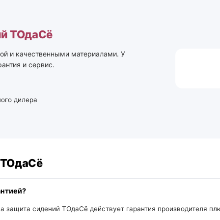
ий ТОдаСё
ой и качественными материалами. У
антия и сервис.
ого дилера
 ТОдаСё
антией?
а защита сидений ТОдаСё действует гарантия производителя плю