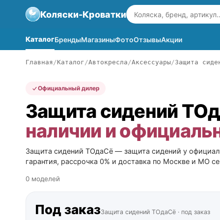
Коляски-Кроватки
Каталог
Бренды
Магазины
Фото
Отзывы
Акции
Главная
Каталог
Автокресла
Аксессуары
Защита сиде
Официальный дилер
Защита сидений ТО
наличии и официаль
Защита сидений ТОдаСё — защита сидений у официал
гарантия, рассрочка 0% и доставка по Москве и МО се
0 моделей
Под заказ
Защита сидений ТОдаСё · под заказ