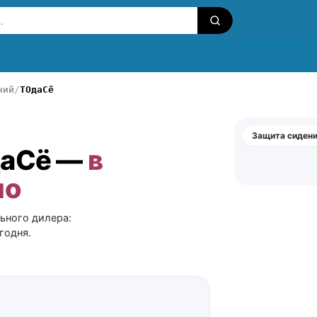
ний
ТОдаСё
Защита сиден
даСё —
в
но
ьного дилера:
годня.