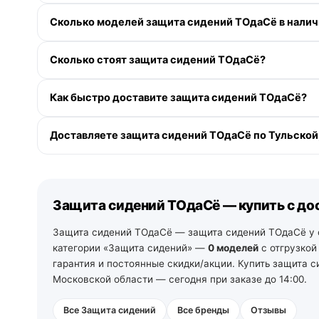
Сколько моделей защита сидений ТОдаСё в налич
В категории «Защита сидений» у ТОдаСё — 0 моделей
Сколько стоят защита сидений ТОдаСё?
Доступна рассрочка 0-0-12 без переплаты и кэшбэк д
Как быстро доставите защита сидений ТОдаСё?
По Москве и Московской области — при заказе до 13:00
Доставляете защита сидений ТОдаСё по Тульской
пределах МКАД. По Санкт-Петербургу и Ленинградской 
и ПВЗ.
Да. По Московской области — со склада в Москве. По Т
самовывоз из зала на следующий день после подтвержд
рабочих дней со своего склада в Санкт-Петербурге (тел
Защита сидений ТОдаСё — купить с до
Защита сидений ТОдаСё — защита сидений ТОдаСё у о
категории «Защита сидений» —
0 моделей
с отгрузкой
гарантия и постоянные скидки/акции. Купить защита 
Московской области — сегодня при заказе до 14:00.
Все Защита сидений
Все бренды
Отзывы