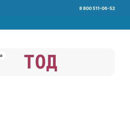
8 800 511-06-52
ТОД
ий