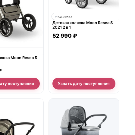
под заказ
Детская коляска Moon Resea S
2021 2 в 1
52 990 ₽
ляска Moon Resea S
₽
дату поступления
Узнать дату поступления