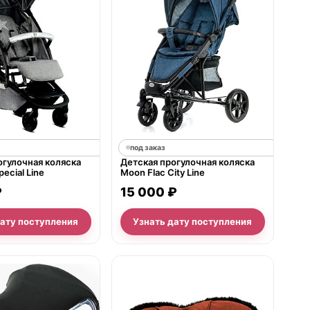
под заказ
огулочная коляска
Детская прогулочная коляска
ecial Line
Moon Flac City Line
₽
15 000 ₽
дату поступления
Узнать дату поступления