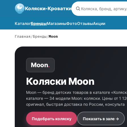
Коляски-Кроватки
Каталог
Бренды
Магазины
Фото
Отзывы
Акции
Главная
Бренды
Moon
Moon
.
Коляски Moon
Moon — бренд детских товаров в каталоге «Коляск
каталоге — 34 модели Moon: коляски. Цены от 1 12
оригинал, быстрая доставка по России, консульта
Подобрать коляску
Показать в зале →