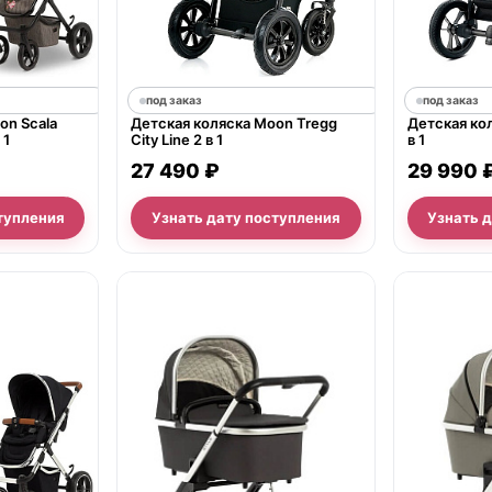
под заказ
под заказ
on Scala
Детская коляска Moon Tregg
Детская ко
 1
City Line 2 в 1
в 1
27 490 ₽
29 990 
тупления
Узнать дату поступления
Узнать 