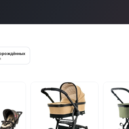
ворождённых
й