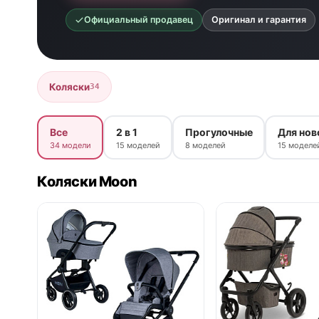
Официальный продавец
Оригинал и гарантия
Коляски
34
Все
2 в 1
Прогулочные
Для но
34 модели
15 моделей
8 моделей
15 моделе
Коляски Moon