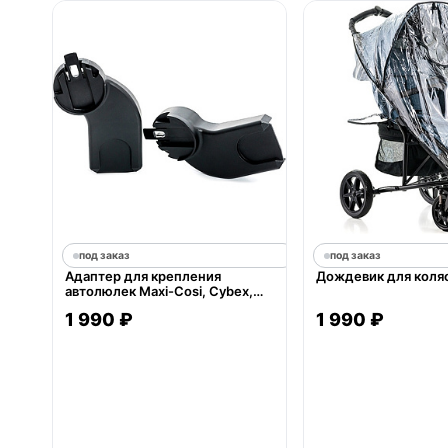
под заказ
под заказ
Адаптер для крепления
Дождевик для коля
автолюлек Maxi-Cosi, Cybex,
Kiddy Recaro и HTS на коляски
1 990 ₽
1 990 ₽
Moon