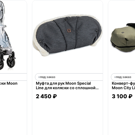
под заказ
под заказ
ски Moon
Муфта для рук Moon Special
Конверт-фу
Line для коляски со сплошной
Moon City L
ручкой
2 450 ₽
3 100 ₽