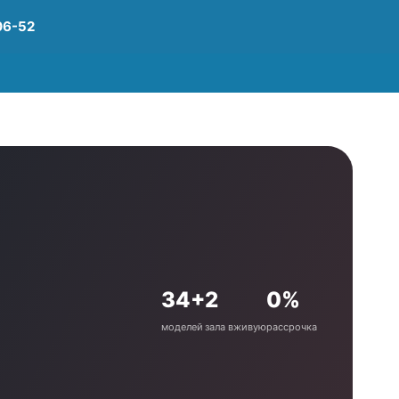
06-52
34+
2
0%
моделей
зала вживую
рассрочка