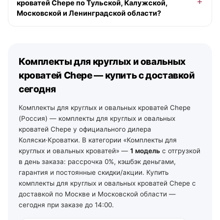
кроватей Chepe по Тульской, Калужской,
наличии), позже — на ближайший рабочий день,
Московской и Ленинградской области?
бесплатно от 10 000 ₽ в пределах МКАД. По Санкт-
Петербургу и Ленинградской области — от 2 рабочих
Да. По Московской области — со склада в Москве. По
дней со своего склада. По остальной России —
Тульской и Калужской области — из наших магазинов
отгрузка на ближайший рабочий день, далее ТК и ПВЗ.
в Туле (ул. Арсенальная, 2а) и Калуге (ул.
Комплекты для круглых и овальных
Дзержинского, 35): самовывоз из зала на следующий
день после подтверждения заказа, доставка по городу
кроватей Chepe — купить с доставкой
— от 490 ₽, по области — уточняйте у менеджеров. По
сегодня
Ленинградской области — от 2 рабочих дней со своего
склада в Санкт-Петербурге (тел. +7 (812) 213-31-35).
Комплекты для круглых и овальных кроватей Chepe
(Россия) — комплекты для круглых и овальных
кроватей Chepe у официального дилера
Коляски·Кроватки. В категории «Комплекты для
круглых и овальных кроватей» —
1 модель
с отгрузкой
в день заказа: рассрочка 0%, кэшбэк деньгами,
гарантия и постоянные скидки/акции. Купить
комплекты для круглых и овальных кроватей Chepe с
доставкой по Москве и Московской области —
сегодня при заказе до 14:00.