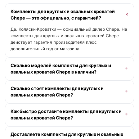
Комплекты для круглых и овальных кроватей
Chepe — это официально, с гарантией?
Да. Коляски·Кроватки — официальный дилер Chepe. На
комплекты для круглых и овальных кроватей Chepe
действует гарантия производителя плюс
дополнительный год от магазина.
Сколько моделей комплекты для круглых и
овальных кроватей Chepe в наличии?
В категории «Комплекты для круглых и овальных
Сколько стоят комплекты для круглых и
кроватей» у Chepe — 1 модель. Актуальные цены и
овальных кроватей Chepe?
помощь с выбором — у менеджера онлайн.
Доступна рассрочка 0-0-12 без переплаты и кэшбэк
Как быстро доставите комплекты для круглых и
деньгами. Точную цену под вашу комплектацию
овальных кроватей Chepe?
подскажет менеджер.
По Москве и Московской области — при заказе до
Доставляете комплекты для круглых и овальных
13:00 в будний день доставим сегодня (если в