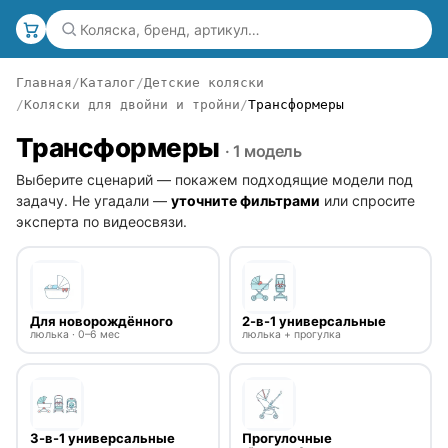
Главная
Каталог
Детские коляски
Коляски для двойни и тройни
Трансформеры
Трансформеры
· 1 модель
Выберите сценарий — покажем подходящие модели под
задачу. Не угадали —
уточните фильтрами
или спросите
эксперта по видеосвязи.
Для новорождённого
2-в-1 универсальные
люлька · 0–6 мес
люлька + прогулка
3-в-1 универсальные
Прогулочные