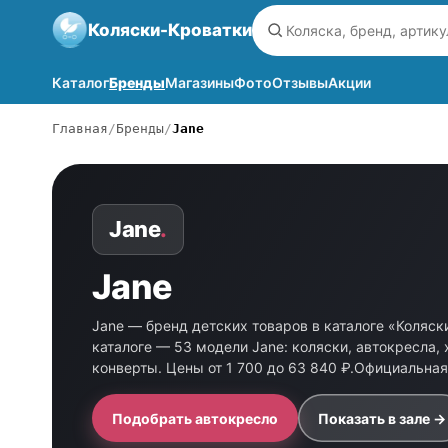
Коляски-Кроватки
Каталог
Бренды
Магазины
Фото
Отзывы
Акции
Главная
Бренды
Jane
Jane
.
Jane
Jane — бренд детских товаров в каталоге «Коляск
каталоге — 53 модели Jane: коляски, автокресла, 
конверты. Цены от 1 700 до 63 840 ₽.Официальная
Подобрать автокресло
Показать в зале →