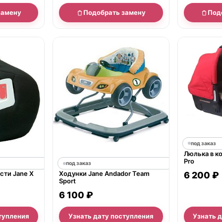
замену
Подобрать замену
Под
под заказ
Люлька в к
Pro
под заказ
сти Jane X
Ходунки Jane Andador Team
6 200 ₽
Sport
6 100 ₽
тупления
Узнать дату поступления
Узнать 