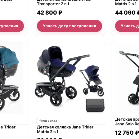
Transporter 2 в 1
Matrix 2 в 1
42 800 ₽
44 090 
тупления
Узнать дату поступления
Узнать 
нет в продаж
Детская пр
под заказ
Jane Solo R
e Trider
Детская коляска Jane Trider
Matrix 2 в 1
12 750 