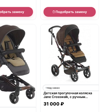
обрать замену
Подобрать замену
под заказ
Детская прогулочная коляска
Jane Crosswalk, с ручным
тормозом
31 000 ₽