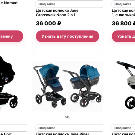
ne Nomad
под заказ
под заказ
Детская коляска Jane
Детская ко
Crosswalk Nano 2 в 1
1, с люлько
36 000 ₽
36 800 
замену
Узнать дату поступления
Узнать 
под заказ
под заказ
e Epic
Детская коляска Jane Rider
Детская кол