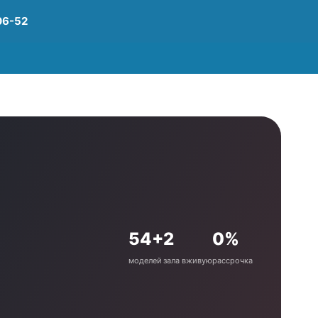
06-52
54+
2
0%
моделей
зала вживую
рассрочка