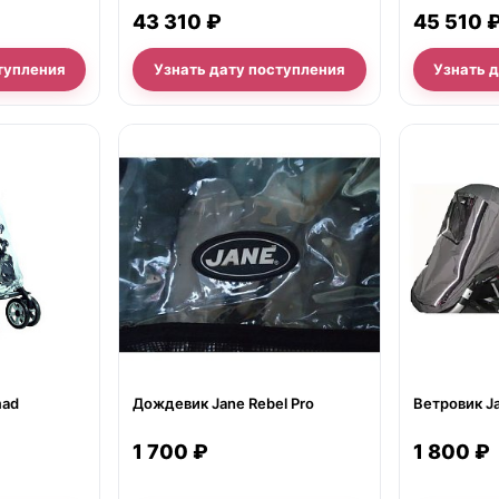
43 310 ₽
45 510 
тупления
Узнать дату поступления
Узнать 
нет в продаже
нет в продаж
mad
Дождевик Jane Rebel Pro
1 700 ₽
1 800 ₽