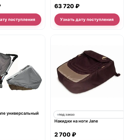
₽
63 720 ₽
дату поступления
Узнать дату поступления
е
Ветровик Jane универсальный
под заказ
Накидки на ноги Jane
2 700 ₽