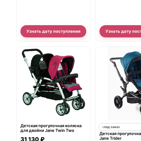
Узнать дату поступления
Узнать дату пос
нет в продаже
Детская прогулочная коляска
под заказ
для двойни Jane Twin Two
Детская прогулочна
Jane Trider
31 130 ₽