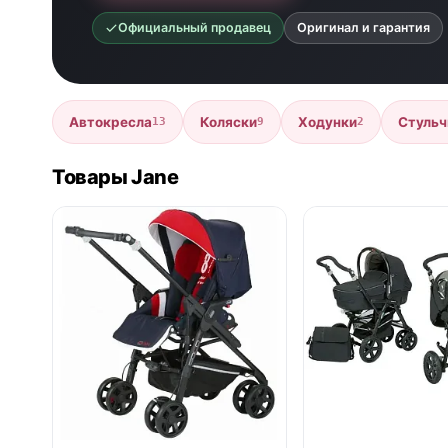
Официальный продавец
Оригинал и гарантия
Автокресла
Коляски
Ходунки
Стульч
13
9
2
Товары Jane
нет в продаже
нет в продаже