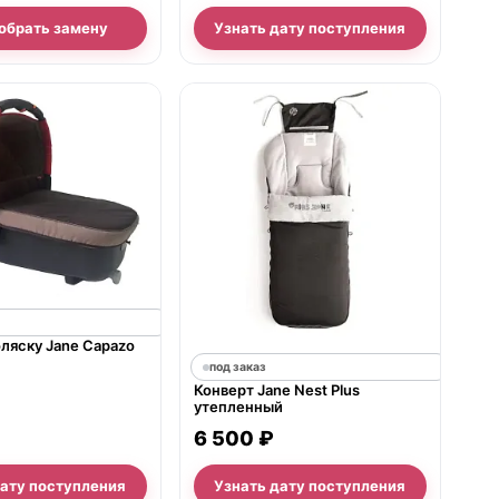
обрать замену
Узнать дату поступления
оляску Jane Capazo
под заказ
Конверт Jane Nest Plus
утепленный
6 500 ₽
дату поступления
Узнать дату поступления