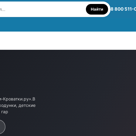
8 800 511-
Найти
и-Кроватки.ру».В
ходунки, детские
 гар