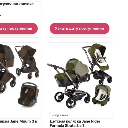
огулочная коляска
₽
дату поступления
Узнать дату поступления
под заказ
ляска Jane Muum 3 в
Детская коляска Jane Rider
Formula Strata 3 в 1