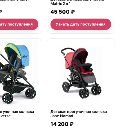
Matrix 2 в 1
₽
45 500 ₽
дату поступления
Узнать дату поступления
е
нет в продаже
огулочная коляска
Детская прогулочная коляска
everse
Jane Nomad
₽
14 200 ₽