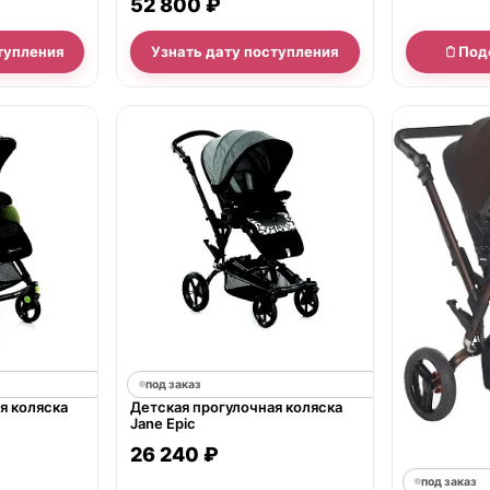
52 800 ₽
тупления
Узнать дату поступления
Под
под заказ
я коляска
Детская прогулочная коляска
Jane Epic
26 240 ₽
под заказ