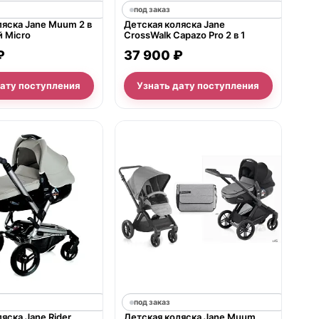
под заказ
ляска Jane Muum 2 в
Детская коляска Jane
й Micro
CrossWalk Capazo Pro 2 в 1
₽
37 900 ₽
дату поступления
Узнать дату поступления
под заказ
яска Jane Rider
Детская коляска Jane Muum