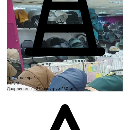
Трек тест-драйва
Калуга
Дзержинского, 35 · шоу-рум 450 м²