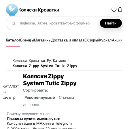
Коляски
·
Кроватки
Найти
Поиск по каталогу
Каталог
Бренды
Магазины
Доставка и оплата
Обзоры
Журнал
Акции
Коляски-Кроватки.Ру
/
Каталог
/
Коляски Zippy System Tutic Zippy
Коляски Zippy
System Tutic Zippy
КАТАЛОГ
Сортировать:
→
фильтр
Рекомендуемые
Сначала
дешевле
Почему покупают у нас
Причины купить именно у нас
Консультация в MAX
или в Telegram
С 2004 года · более 22 лет с мамами