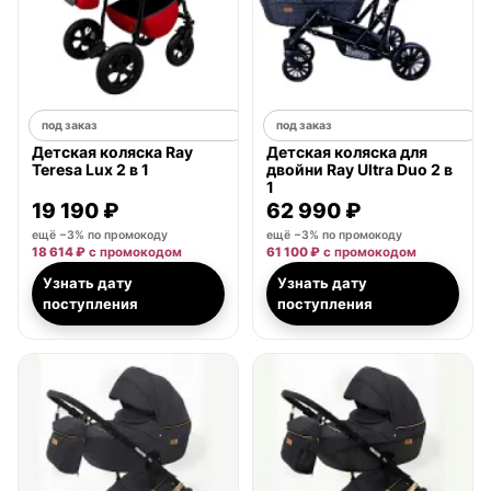
под заказ
под заказ
Детская коляска Ray
Детская коляска для
Teresa Lux 2 в 1
двойни Ray Ultra Duo 2 в
1
19 190 ₽
62 990 ₽
ещё −3% по промокоду
ещё −3% по промокоду
18 614 ₽
с промокодом
61 100 ₽
с промокодом
Узнать дату
Узнать дату
поступления
поступления