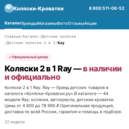
Коляски-Кроватки
8 800 511-06-52
Каталог
Бренды
Магазины
Фото
Отзывы
Акции
Главная
Каталог
Детские коляски
Детские коляски 2 в 1
Ray
Официальный дилер
Коляски 2 в 1 Ray —
в наличии
и официально
Коляски 2 в 1 Ray. Ray — бренд детских товаров в
каталоге «Коляски-Кроватки.ру».В каталоге — 44
модели Ray: коляски, автокресла, детские кроватки.
Цены от 4 900 до 78 990 ₽.Оригинальная продукция,
доставка по всей России, гарантия и помощь в подборе.
22 модели