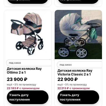
под заказ
под заказ
Детская коляска Ray
Детская коляска Ray
Ottimo 2 в 1
Victoria Classic 2 в 1
23 900 ₽
22 900 ₽
ещё −3% по промокоду
ещё −3% по промокоду
23 183 ₽
с промокодом
22 213 ₽
с промокодом
Узнать дату
Узнать дату
поступления
поступления