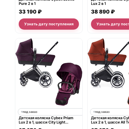
Pure 2 в 1
Lux 2 в 1
33 190 ₽
38 890 ₽
Узнать дату поступления
Узнать дату пос
под заказ
под заказ
Детская коляска Cybex Priam
Детская коляска Cy
Lux 2 в 1, шасси City Light
Lux 2 в 1, шасси All T
Chrome
Chrome