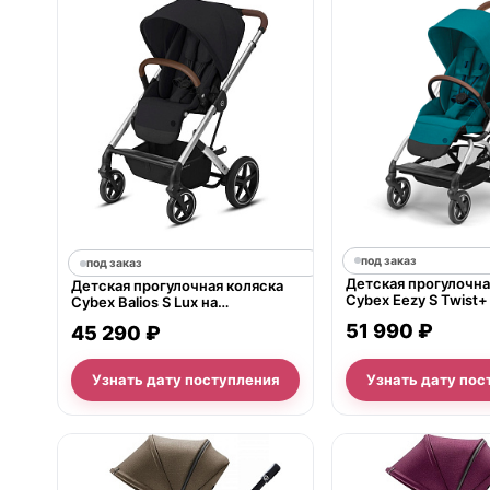
под заказ
под заказ
Детская прогулочна
Детская прогулочная коляска
Cybex Eezy S Twist+
Cybex Balios S Lux на
серебряной раме
серебряной раме
51 990 ₽
45 290 ₽
Узнать дату поступления
Узнать дату пос