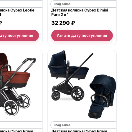
под заказ
яска Cybex Leotie
Детская коляска Cybex Bimisi
1
Pure 2 в 1
₽
32 290 ₽
дату поступления
Узнать дату поступления
под заказ
яска Cybex Priam
Детская коляска Cybex Priam