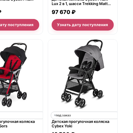
Lux 2 в 1, шасси Trekking Matt
Black
₽
97 670 ₽
дату поступления
Узнать дату поступления
под заказ
огулочная коляска
Детская прогулочная коляска
Sors
Cybex Yoki