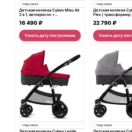
под заказ
под заказ
Детская коляска Cybex Misu Air
Детская коляска Cyb
2 в 1, автокресло +
Flex ( трансформер )
прогулочный блок
16 490 ₽
22 790 ₽
Узнать дату поступления
Узнать дату пос
под заказ
под заказ
Детская коляска Cybex Leotie
Детская коляска Cyb