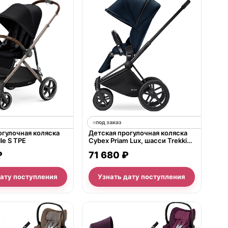
под заказ
огулочная коляска
Детская прогулочная коляска
le S TPE
Cybex Priam Lux, шасси Trekking
Matt Black
₽
71 680 ₽
дату поступления
Узнать дату поступления