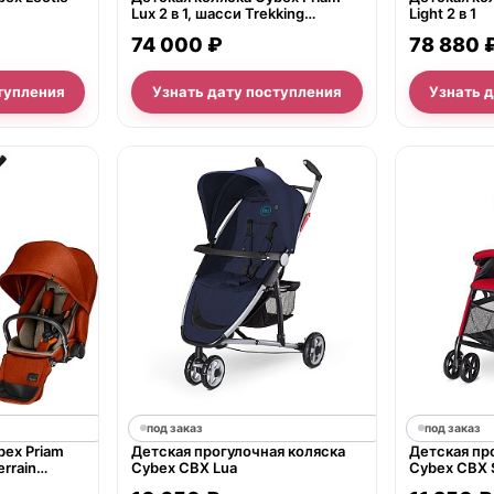
Lux 2 в 1, шасси Trekking
Light 2 в 1
Chrome
74 000 ₽
78 880 
тупления
Узнать дату поступления
Узнать 
под заказ
под заказ
bex Priam
Детская прогулочная коляска
Детская пр
errain
Cybex СВХ Lua
Cybex СВХ 