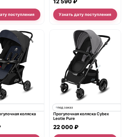
12 590 ₽
дату поступления
Узнать дату поступления
под заказ
огулочная коляска
Прогулочная коляска Cybex
Leotie Pure
₽
22 000 ₽