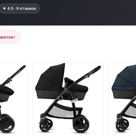
★ 4,5 · 6 отзывов
оватки
1