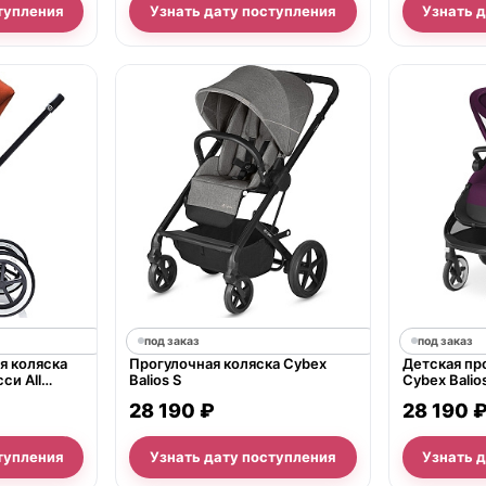
тупления
Узнать дату поступления
Узнать 
под заказ
под заказ
я коляска
Прогулочная коляска Cybex
Детская пр
си All
Balios S
Cybex Balio
28 190 ₽
28 190 
тупления
Узнать дату поступления
Узнать 