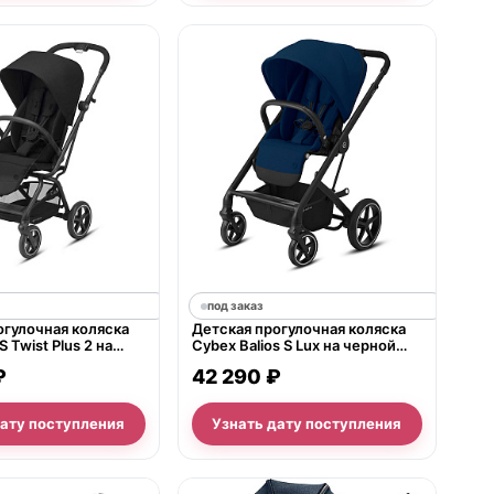
под заказ
огулочная коляска
Детская прогулочная коляска
 Twist Plus 2 на
Cybex Balios S Lux на черной
е
раме
₽
42 290 ₽
дату поступления
Узнать дату поступления