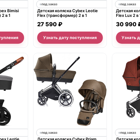
под заказ
под заказ
ex Bimisi
Детская коляска Cybex Leotie
Детская кол
 2 в 1
Flex (трансформер) 2 в 1
Flex Lux 2 в 
27 590 ₽
30 990 
тупления
Узнать дату поступления
Узнать 
под заказ
под заказ
ex Leotie
Детская коляска Cybex Priam
Детская кол