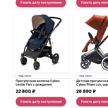
Узнать дату поступления
Узнать дату пос
под заказ
под заказ
Прогулочная коляска Cybex
Детская прогулочна
Leotie Flex с рождения
Cybex Priam Lux, шас
Terrain Chrome
22 800 ₽
26 890 ₽
Узнать дату поступления
Узнать дату пос