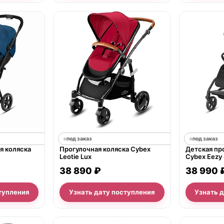
под заказ
под заказ
я коляска
Прогулочная коляска Cybex
Детская пр
Leotie Lux
Cybex Eezy S
черной рам
38 890 ₽
38 990 
тупления
Узнать дату поступления
Узнать 