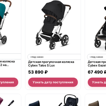
под заказ
под заказ
я коляска
Детская прогулочная коляска
Детская пр
 2 на
Cybex Talos S Lux
Cybex Gazel
53 890 ₽
67 490 
тупления
Узнать дату поступления
Узнать 