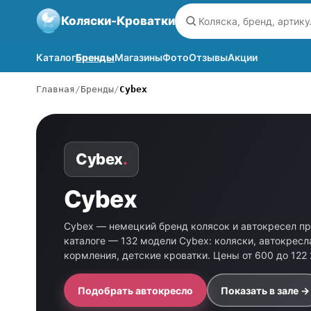
Коляски-Кроватки
Каталог
Бренды
Магазины
Фото
Отзывы
Акции
Главная
Бренды
Cybex
Cybex
.
Cybex
Cybex — немецкий бренд колясок и автокресел п
каталоге — 132 модели Cybex: коляски, автокресл
кормления, детские кроватки. Цены от 600 до 122
Подобрать автокресло
Показать в зале →