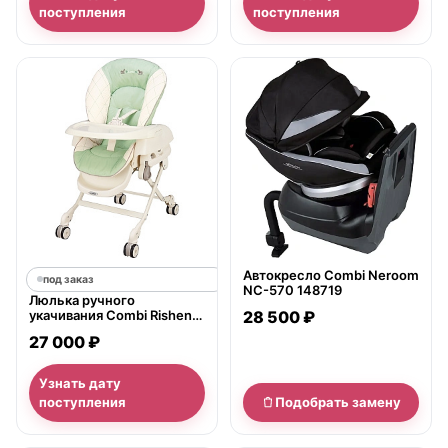
поступления
поступления
нет в продаже
Автокресло Combi Neroom
под заказ
NC-570 148719
Люлька ручного
укачивания Combi Rishena
28 500 ₽
EG CE
27 000 ₽
Узнать дату
поступления
Подобрать замену