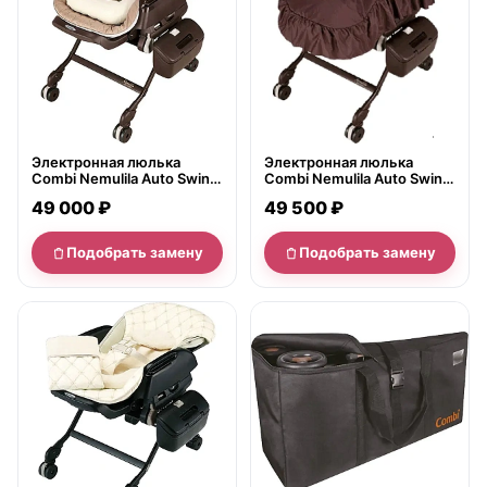
Электронная люлька
Электронная люлька
Combi Nemulila Auto Swing
Combi Nemulila Auto Swing
без одеяла 144803
с одеялом 144797
49 000 ₽
49 500 ₽
Подобрать замену
Подобрать замену
нет в продаже
нет в продаже