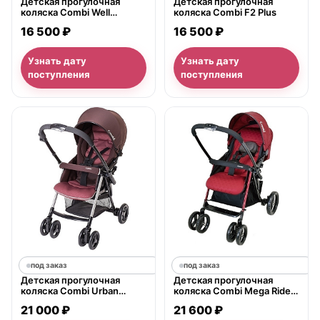
Детская прогулочная
Детская прогулочная
коляска Combi Well
коляска Combi F2 Plus
Comfort, с рождения
16 500 ₽
16 500 ₽
Узнать дату
Узнать дату
поступления
поступления
под заказ
под заказ
Детская прогулочная
Детская прогулочная
коляска Combi Urban
коляска Combi Mega Ride
Walker Classic Deluxe, с
MR-450C, с рождения
21 000 ₽
21 600 ₽
рождения