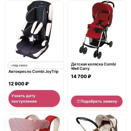
нет в продаже
Детская коляска Combi
под заказ
Well Carry
Автокресло Combi JoyTrip
14 700 ₽
12 900 ₽
Узнать дату
поступления
Подобрать замену
нет в продаже