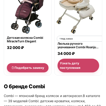
Детская коляска Combi
под заказ
MiracleTurn Elegant
Люлька ручного
32 000 ₽
укачивания Combi Roanju
LY
34 000 ₽
Узнать дату
Подобрать замену
поступления
О бренде Combi
Combi — японский бренд колясок и автокресел.В каталоге
— 39 моделей Combi: детские кроватки, коляски,