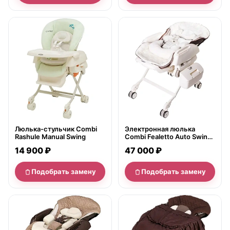
нет в продаже
нет в продаже
Люлька-стульчик Combi
Электронная люлька
Rashule Manual Swing
Combi Fealetto Auto Swing
220V (NEW 2017)
14 900 ₽
47 000 ₽
Подобрать замену
Подобрать замену
нет в продаже
нет в продаже