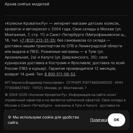
Архив снятых моделей
«Коляски-Кроватки.Ру» — интернет-магазин детских колясок,
кроваток и автокресел с 2004 года. Свои склады в Москве (ул.
Монтажная, 7, стр. 11) и Санкт-Петербурге (Митрофаньевское ш.,
18, тел.
+7 (812) 213-31-35
; без самовывоза со склада —
доставка нашим транспортом по СПб и Ленинградской области
или выдача в ПВЗ). Розничные магазины — в Туле (ул.
Арсенальная, 2а) и Калуге (ул. Дзержинского, 35); своя
курьерская доставка в Костроме и Ярославле; доставка по всей
России (ПВЗ и курьер). Гарантия производителя 12 месяцев,
возврат 14 дней. Тел.
8 800 511-06-52
.
ИП Чернега Владимир Николаевич · ОГРНИП 319774600445032 · ИНН
773008827602 · 119121, Москва, ул. Монтажная, 7
© 2004–2026 «Коляски-Кроватки.Ру». Информация на сайте носит
справочный характер и не является публичной офертой. Свои склады в
Москве и Санкт-Петербурге · магазины в Туле и Калуге · доставка по
всей России.
🍪 Мы используем cookie для удобства
Политика конфиденциальности
Обработка персональных данных
Политика
ОК
сайта.
Использование cookie