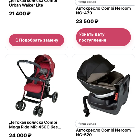
Детская коляска Combi
под заказ
Urban Walker Lite
Автокресло Combi Neroom
21 400 ₽
NC-470
23 500 ₽
Узнать дату
Подобрать замену
поступления
нет в продаже
Детская коляска Combi
под заказ
Mega Ride MR-450C без
Автокресло Combi Neroom
муфты
24 000 ₽
NC-520