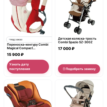
Детская коляска-трость
под заказ
Combi Spazio SZ-300Z
Переноска-кенгуру Combi
Magical Compact
17 000 ₽
Premiumbreezing
15 900 ₽
Узнать дату
поступления
Подобрать замену
нет в продаже
нет в продаже