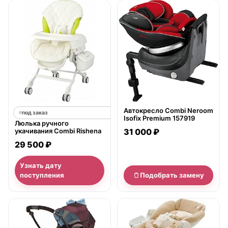
нет в продаже
Автокресло Combi Neroom
под заказ
Isofix Premium 157919
Люлька ручного
укачивания Combi Rishena
31 000 ₽
29 500 ₽
Узнать дату
поступления
Подобрать замену
нет в продаже