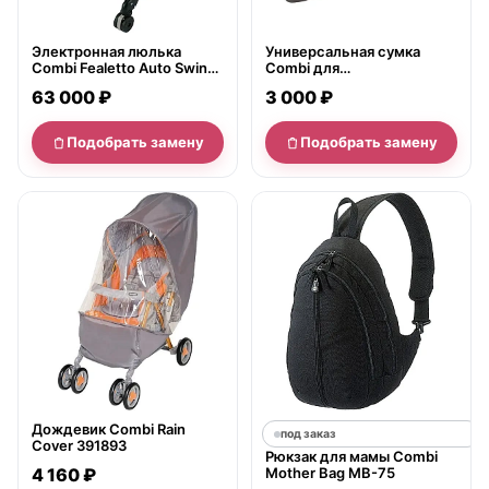
Электронная люлька
Универсальная сумка
Combi Fealetto Auto Swing
Combi для
LX/CN
транспортировки и
63 000 ₽
3 000 ₽
хранения детской коляски
Подобрать замену
Подобрать замену
нет в продаже
Дождевик Combi Rain
под заказ
Cover 391893
Рюкзак для мамы Combi
4 160 ₽
Mother Bag MB-75