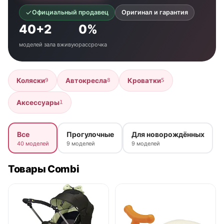
Официальный продавец
Оригинал и гарантия
40+
2
0%
моделей
зала вживую
рассрочка
Коляски
Автокресла
Кроватки
9
8
5
Аксессуары
1
Все
Прогулочные
Для новорождённых
40 моделей
9 моделей
9 моделей
Товары Combi
● в наличии
● в наличии