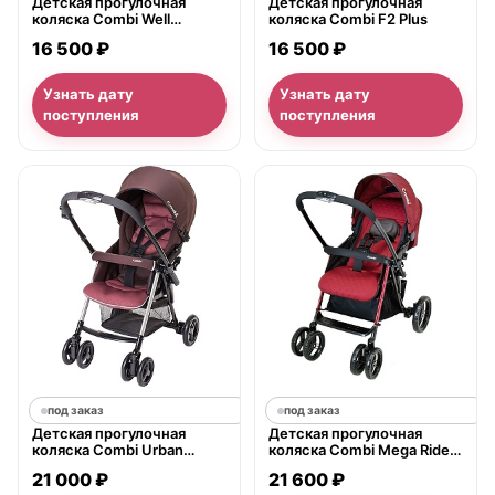
Детская прогулочная
Детская прогулочная
коляска Combi Well
коляска Combi F2 Plus
Comfort, с рождения
16 500 ₽
16 500 ₽
Узнать дату
Узнать дату
поступления
поступления
под заказ
под заказ
Детская прогулочная
Детская прогулочная
коляска Combi Urban
коляска Combi Mega Ride
Walker Classic Deluxe, с
MR-450C, с рождения
21 000 ₽
21 600 ₽
рождения