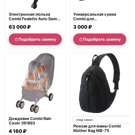
Электронная люлька
Универсальная сумка
Combi Fealetto Auto Swing
Combi для
LX/CN
транспортировки и
63 000 ₽
3 000 ₽
хранения детской коляски
Подобрать замену
Подобрать замену
нет в продаже
Дождевик Combi Rain
под заказ
Cover 391893
Рюкзак для мамы Combi
4 160 ₽
Mother Bag MB-75