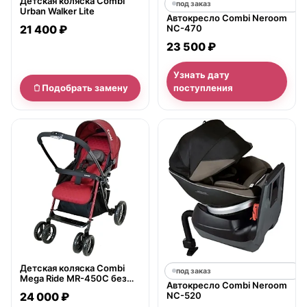
Детская коляска Combi
под заказ
Urban Walker Lite
Автокресло Combi Neroom
21 400 ₽
NC-470
23 500 ₽
Узнать дату
Подобрать замену
поступления
нет в продаже
Детская коляска Combi
под заказ
Mega Ride MR-450C без
Автокресло Combi Neroom
муфты
24 000 ₽
NC-520