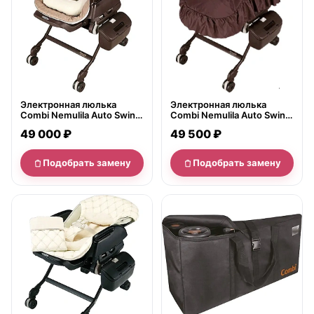
Электронная люлька
Электронная люлька
Combi Nemulila Auto Swing
Combi Nemulila Auto Swing
без одеяла 144803
с одеялом 144797
49 000 ₽
49 500 ₽
Подобрать замену
Подобрать замену
нет в продаже
нет в продаже