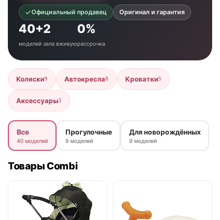
Официальный продавец
Оригинал и гарантия
40+
2
0%
моделей
зала вживую
рассрочка
Коляски
Автокресла
Кроватки
9
8
5
Аксессуары
1
Все
Прогулочные
Для новорождённых
40 моделей
9 моделей
9 моделей
Товары Combi
● в наличии
● в наличии