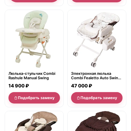
нет в продаже
нет в продаже
Люлька-стульчик Combi
Электронная люлька
Rashule Manual Swing
Combi Fealetto Auto Swing
220V (NEW 2017)
14 900 ₽
47 000 ₽
Подобрать замену
Подобрать замену
нет в продаже
нет в продаже