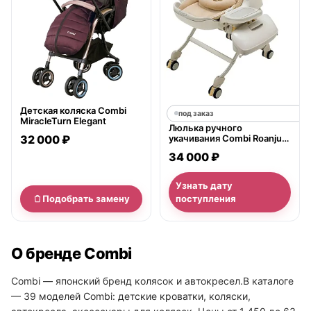
Детская коляска Combi
под заказ
MiracleTurn Elegant
Люлька ручного
32 000 ₽
укачивания Combi Roanju
LY
34 000 ₽
Узнать дату
Подобрать замену
поступления
О бренде Combi
Combi — японский бренд колясок и автокресел.В каталоге
— 39 моделей Combi: детские кроватки, коляски,