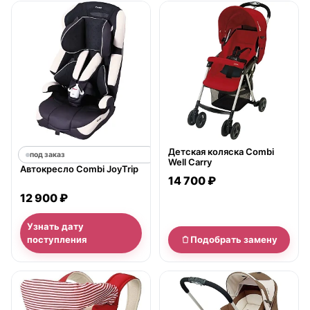
нет в продаже
Детская коляска Combi
под заказ
Well Carry
Автокресло Combi JoyTrip
14 700 ₽
12 900 ₽
Узнать дату
поступления
Подобрать замену
нет в продаже