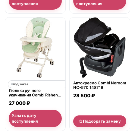
поступления
поступления
нет в продаже
Автокресло Combi Neroom
под заказ
NC-570 148719
Люлька ручного
укачивания Combi Rishena
28 500 ₽
EG CE
27 000 ₽
Узнать дату
поступления
Подобрать замену