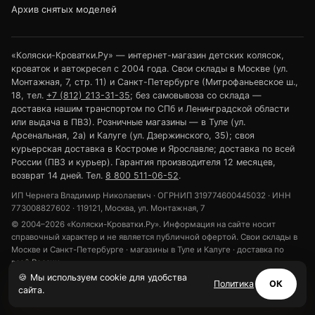
Архив снятых моделей
«Коляски-Кроватки.Ру» — интернет-магазин детских колясок,
кроваток и автокресел с 2004 года. Свои склады в Москве (ул.
Монтажная, 7, стр. 11) и Санкт-Петербурге (Митрофаньевское ш.,
18, тел.
+7 (812) 213-31-35
; без самовывоза со склада —
доставка нашим транспортом по СПб и Ленинградской области
или выдача в ПВЗ). Розничные магазины — в Туле (ул.
Арсенальная, 2а) и Калуге (ул. Дзержинского, 35); своя
курьерская доставка в Костроме и Ярославле; доставка по всей
России (ПВЗ и курьер). Гарантия производителя 12 месяцев,
возврат 14 дней. Тел.
8 800 511-06-52
.
ИП Чернега Владимир Николаевич · ОГРНИП 319774600445032 · ИНН
773008827602 · 119121, Москва, ул. Монтажная, 7
© 2004–2026 «Коляски-Кроватки.Ру». Информация на сайте носит
справочный характер и не является публичной офертой. Свои склады в
Москве и Санкт-Петербурге · магазины в Туле и Калуге · доставка по
всей России.
🍪 Мы используем cookie для удобства
Политика конфиденциальности
Обработка персональных данных
Политика
ОК
сайта.
Использование cookie