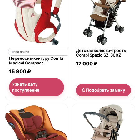
Детская коляска-трость
под заказ
Combi Spazio SZ-300Z
Переноска-кенгуру Combi
Magical Compact
17 000 ₽
Premiumbreezing
15 900 ₽
Узнать дату
поступления
Подобрать замену
нет в продаже
нет в продаже