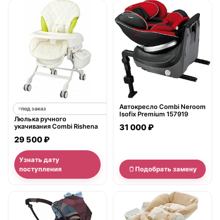
нет в продаже
Автокресло Combi Neroom
под заказ
Isofix Premium 157919
Люлька ручного
укачивания Combi Rishena
31 000 ₽
29 500 ₽
Узнать дату
поступления
Подобрать замену
нет в продаже