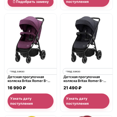
Подобрать замену
поступления
под заказ
под заказ
Детская прогулочная
Детская прогулочная
коляска Britax Romer B-
коляска Britax Romer B-
Agile M
Agile R
16 990 ₽
21 490 ₽
Узнать дату
Узнать дату
поступления
поступления