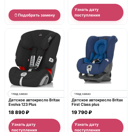
Аджил, Би-Моушн и
Аффинити
Узнать дату
Подобрать замену
поступления
под заказ
под заказ
Детское автокресло Britax
Детское автокресло Britax
Evolva 123 Plus
First Class plus
18 890 ₽
19 790 ₽
Узнать дату
Узнать дату
поступления
поступления