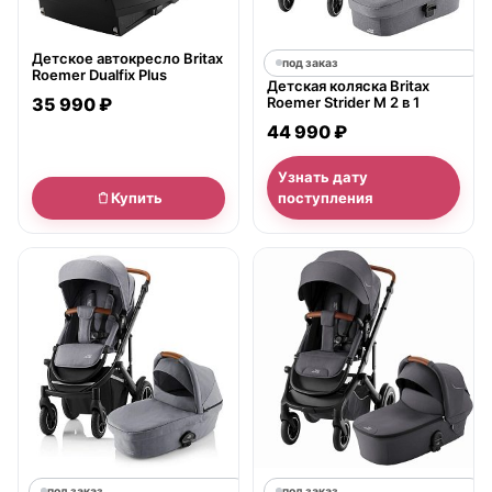
Детское автокресло Britax
под заказ
Roemer Dualfix Plus
Детская коляска Britax
35 990 ₽
Roemer Strider M 2 в 1
44 990 ₽
Узнать дату
Купить
поступления
под заказ
под заказ