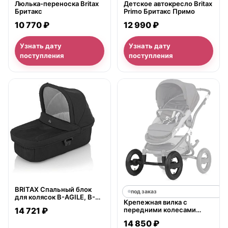
Люлька-переноска Britax
Детское автокресло Britax
Бритакс
Primo Бритакс Примо
10 770 ₽
12 990 ₽
Узнать дату
Узнать дату
поступления
поступления
нет в продаже
BRITAX Спальный блок
под заказ
для колясок B-AGILE, B-
Крепежная вилка с
SMART
14 721 ₽
передними колесами
Britax B-Agile, B-Motion и
14 850 ₽
Affinity Бритакс Би-