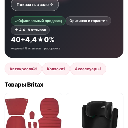
Показать в зале →
Официальный продавец
Оригинал и гарантия
★ 4,4 · 8 отзывов
40+
4,4★
0%
моделей
8 отзывов
рассрочка
Автокресла
Коляски
Аксессуары
10
4
3
Товары Britax
● в наличии
● в наличии