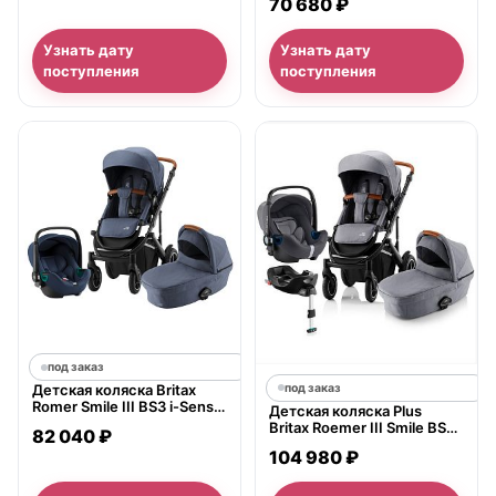
70 680 ₽
Узнать дату
Узнать дату
поступления
поступления
под заказ
под заказ
Детская коляска Britax
Romer Smile III BS3 i-Sense
Детская коляска Plus
3 в 1
Britax Roemer III Smile BS3
82 040 ₽
i-Sense с базой Flex Base i-
104 980 ₽
Sense 3 в 1