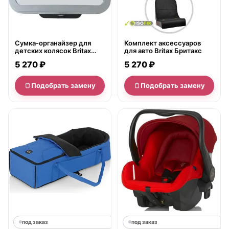
Сумка-органайзер для
Комплект аксессуаров
детских колясок Britax
для авто Britax Бритакс
Бритакс Зеркало для
5 270 ₽
5 270 ₽
наблюдения за ребенком
в автомобиле Britax
Бритакс
Подобрать замену
Подобрать замену
под заказ
под заказ