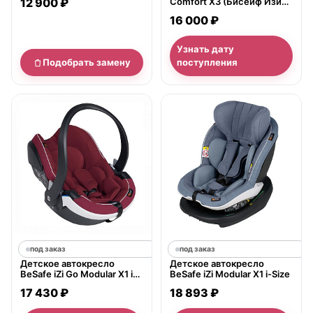
12 900 ₽
Comfort X3 (Бисейф Изи
Комфорт ИксТри)
16 000 ₽
Узнать дату
Подобрать замену
поступления
под заказ
под заказ
Детское автокресло
Детское автокресло
BeSafe iZi Go Modular X1 i-
BeSafe iZi Modular X1 i-Size
Size
17 430 ₽
18 893 ₽