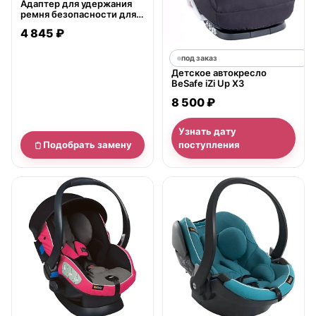
Адаптер для удержания
ремня безопасности для
беременных BeSafe
4 845 ₽
Pregnant iZi Fix
под заказ
Детское автокресло
BeSafe iZi Up X3
8 500 ₽
Узнать дату
Подобрать замену
поступления
нет в продаже