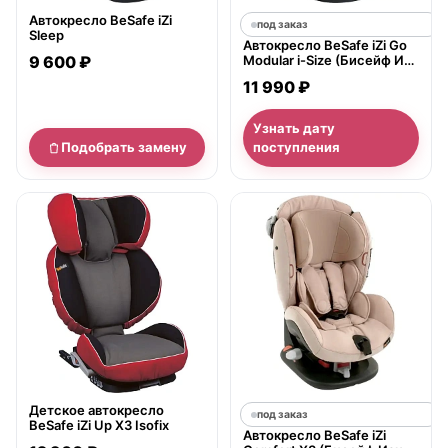
Автокресло BeSafe iZi
под заказ
Sleep
Автокресло BeSafe iZi Go
9 600 ₽
Modular i-Size (Бисейф Изи
Гоу Модулар Айсайз)
11 990 ₽
Узнать дату
Подобрать замену
поступления
нет в продаже
Детское автокресло
под заказ
BeSafe iZi Up X3 Isofix
Автокресло BeSafe iZi