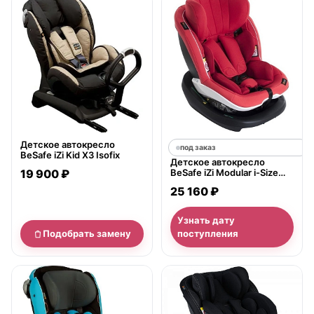
нет в продаже
Детское автокресло
под заказ
BeSafe iZi Kid X3 Isofix
Детское автокресло
19 900 ₽
BeSafe iZi Modular i-Size
(Бисейф Изи Модулар
25 160 ₽
Айсайз)
Узнать дату
Подобрать замену
поступления
нет в продаже