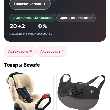
Показать в зале →
Официальный продавец
Оригинал и гарантия
20+
2
0%
моделей
зала вживую
рассрочка
Автокресла
Аксессуары
18
2
Товары Besafe
нет в продаже