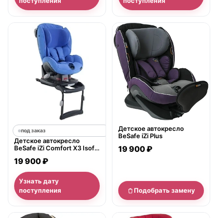
поступления
поступления
нет в продаже
Детское автокресло
под заказ
BeSafe iZi Plus
Детское автокресло
BeSafe iZi Comfort X3 Isofix
19 900 ₽
(Бисейф Изи Комфорт
19 900 ₽
ИксТри Изофикс)
Узнать дату
поступления
Подобрать замену