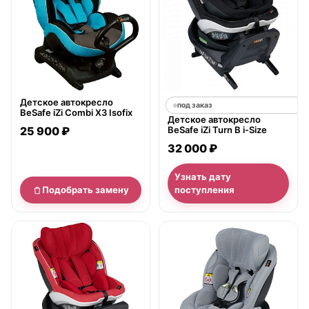
Детское автокресло
под заказ
BeSafe iZi Combi X3 Isofix
Детское автокресло
25 900 ₽
BeSafe iZi Turn B i-Size
32 000 ₽
Узнать дату
Подобрать замену
поступления