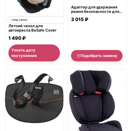
Адаптер для удержания
ремня безопасности для
беременных BeSafe
3 015 ₽
Pregnant
под заказ
Летний чехол для
автокресла BeSafe Cover
1 490 ₽
Узнать дату
поступления
Подобрать замену
нет в продаже