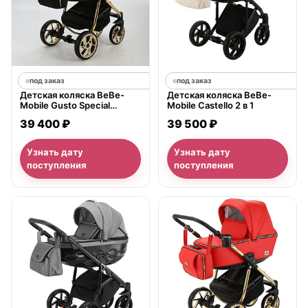
под заказ
под заказ
Детская коляска BeBe-
Детская коляска BeBe-
Mobile Gusto Special
Mobile Castello 2 в 1
Edition 2 в 1,
39 400 ₽
39 500 ₽
ткань+экокожа
Узнать дату
Узнать дату
поступления
поступления
нет в продаже