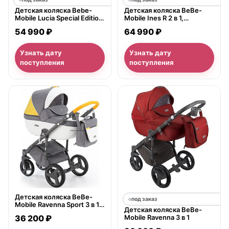
Детская коляска Bebe-
Детская коляска BeBe-
Mobile Lucia Special Edition
Mobile Ines R 2 в 1,
2 в 1
ткань+экокожа
54 990 ₽
64 990 ₽
Узнать дату
Узнать дату
поступления
поступления
нет в продаже
Детская коляска BeBe-
под заказ
Mobile Ravenna Sport 3 в 1,
Детская коляска BeBe-
ткань+экокожа
36 200 ₽
Mobile Ravenna 3 в 1