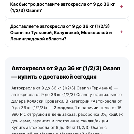
Как быстро доставите автокресла от 9 до 36 кг
990 ₽. Доступна рассрочка 0-0-12 без переплаты и
(1/2/3) Osann?
кэшбэк деньгами. Точную цену под вашу комплектацию
подскажет менеджер.
По Москве и Московской области — при заказе до
Доставляете автокресла от 9 до 36 кг (1/2/3)
13:00 в будний день доставим сегодня (если в
Osann по Тульской, Калужской, Московской и
наличии), позже — на ближайший рабочий день,
Ленинградской области?
бесплатно от 10 000 ₽ в пределах МКАД. По Санкт-
Петербургу и Ленинградской области — от 2 рабочих
Да. По Московской области — со склада в Москве. По
дней со своего склада. По остальной России —
Тульской и Калужской области — из наших магазинов
отгрузка на ближайший рабочий день, далее ТК и ПВЗ.
в Туле (ул. Арсенальная, 2а) и Калуге (ул.
Автокресла от 9 до 36 кг (1/2/3) Osann
Дзержинского, 35): самовывоз из зала на следующий
день после подтверждения заказа, доставка по городу
— купить с доставкой сегодня
— от 490 ₽, по области — уточняйте у менеджеров. По
Ленинградской области — от 2 рабочих дней со своего
Автокресла от 9 до 36 кг (1/2/3) Osann (Германия) —
склада в Санкт-Петербурге (тел. +7 (812) 213-31-35).
автокресла от 9 до 36 кг (1/2/3) Osann у официального
дилера Коляски·Кроватки. В категории «Автокресла от
9 до 36 кг (1/2/3)» —
2 модели
, 1 в наличии, цена от 15
990 ₽ с отгрузкой в день заказа: рассрочка 0%, кэшбэк
деньгами, гарантия и постоянные скидки/акции.
Купить автокресла от 9 до 36 кг (1/2/3) Osann с
доставкой по Москве и Московской области —