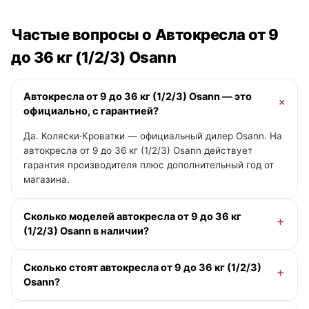
Частые вопросы о Автокресла от 9
до 36 кг (1/2/3) Osann
Автокресла от 9 до 36 кг (1/2/3) Osann — это
официально, с гарантией?
Да. Коляски·Кроватки — официальный дилер Osann. На
автокресла от 9 до 36 кг (1/2/3) Osann действует
гарантия производителя плюс дополнительный год от
магазина.
Сколько моделей автокресла от 9 до 36 кг
(1/2/3) Osann в наличии?
В категории «Автокресла от 9 до 36 кг (1/2/3)» у Osann
Сколько стоят автокресла от 9 до 36 кг (1/2/3)
— 2 модели, из них 1 в наличии с отгрузкой сегодня.
Osann?
Актуальные цены и помощь с выбором — у менеджера
онлайн.
Цены на автокресла от 9 до 36 кг (1/2/3) Osann — от 15