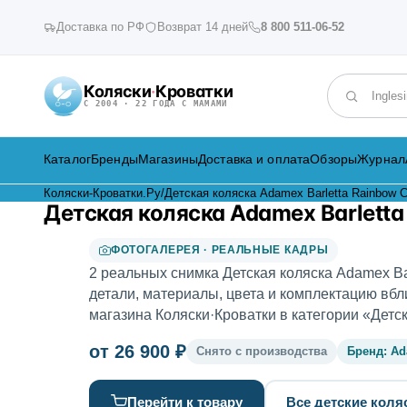
Доставка по РФ
Возврат 14 дней
8 800 511-06-52
Коляски
·
Кроватки
Поиск по к
С 2004 · 22 ГОДА С МАМАМИ
Каталог
Бренды
Магазины
Доставка и оплата
Обзоры
Журнал
Коляски-Кроватки.Ру
/
Детская коляска Adamex Barletta Rainbow C
Детская коляска Adamex Barletta 
ФОТОГАЛЕРЕЯ · РЕАЛЬНЫЕ КАДРЫ
2 реальных снимка Детская коляска Adamex Barl
детали, материалы, цвета и комплектацию вбл
магазина Коляски·Кроватки в категории «Детск
от 26 900 ₽
Снято с производства
Бренд: A
Перейти к товару
Все детские коля