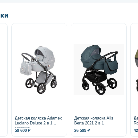
ски
Детская коляска Adamex
Детская коляска Alis
Де
Luciano Deluxe 2 в 1,
Berta 2021 2 в 1
Ro
экокожа
59 600 ₽
26 599 ₽
42