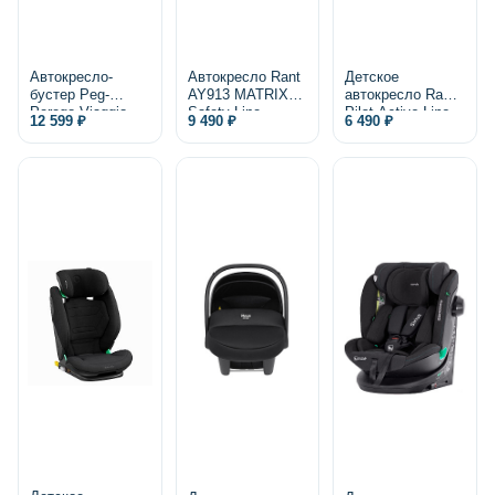
Автокресло-
Автокресло Rant
Детское
бустер Peg-
AY913 MATRIX
автокресло Rant
Perego Viaggio
Safety Line
Pilot Active Line
12 599 ₽
9 490 ₽
6 490 ₽
Shuttle 2/3