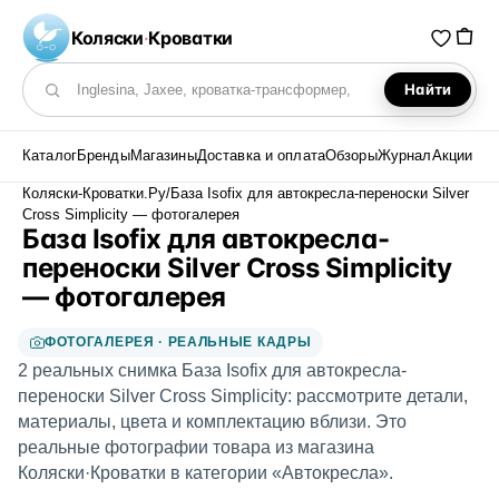
Коляски
·
Кроватки
Найти
Поиск по каталогу
Каталог
Бренды
Магазины
Доставка и оплата
Обзоры
Журнал
Акции
Коляски-Кроватки.Ру
/
База Isofix для автокресла-переноски Silver
Cross Simplicity — фотогалерея
База Isofix для автокресла-
переноски Silver Cross Simplicity
— фотогалерея
ФОТОГАЛЕРЕЯ · РЕАЛЬНЫЕ КАДРЫ
2 реальных снимка База Isofix для автокресла-
переноски Silver Cross Simplicity: рассмотрите детали,
материалы, цвета и комплектацию вблизи. Это
реальные фотографии товара из магазина
Коляски·Кроватки в категории «Автокресла».