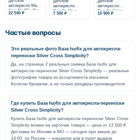
Детское
Детское
Детское
автокресло Maxi-
автокресло
автокресло
Cosi RodiFix Pro
Carrello Nova
Carrello Sirius
22 540 ₽
7 500 ₽
10 900 ₽
2 i-Size
Частые вопросы
Это реальные фото База Isofix для автокресла-
переноски Silver Cross Simplicity?
Да, на странице 2 реальных снимка База Isofix для
автокресла-переноски Silver Cross Simplicity — реальные
фотографии товара из ассортимента магазина
Коляски·Кроватки, а не только рендеры производителя.
Где купить База Isofix для автокресла-переноски
Silver Cross Simplicity?
Купить База Isofix для автокресла-переноски Silver Cross
Simplicity можно на карточке товара — цена от 13 500 ₽.
Доставка по Москве и МО — сегодня при заказе до
14:00, по России — курьером или в пункт выдачи.