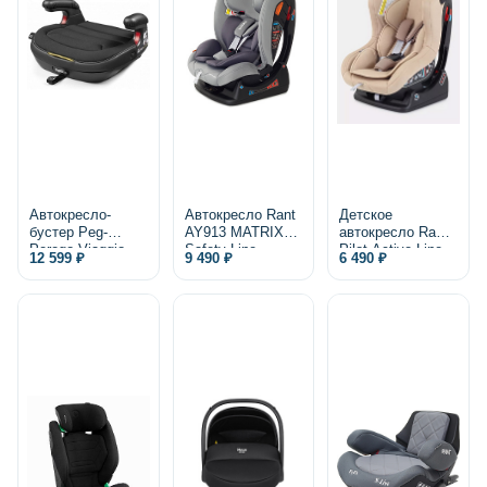
Автокресло-
Автокресло Rant
Детское
бустер Peg-
AY913 MATRIX
автокресло Rant
Perego Viaggio
Safety Line
Pilot Active Line
12 599 ₽
9 490 ₽
6 490 ₽
Shuttle 2/3