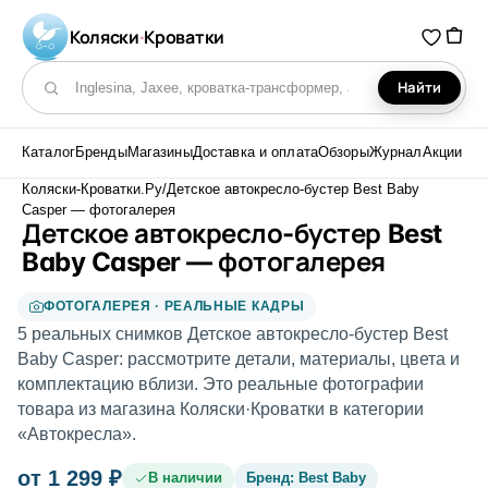
Коляски
·
Кроватки
Найти
Поиск по каталогу
Каталог
Бренды
Магазины
Доставка и оплата
Обзоры
Журнал
Акции
Коляски-Кроватки.Ру
/
Детское автокресло-бустер Best Baby
Casper — фотогалерея
Детское автокресло-бустер Best
Baby Casper — фотогалерея
ФОТОГАЛЕРЕЯ · РЕАЛЬНЫЕ КАДРЫ
5 реальных снимков Детское автокресло-бустер Best
Baby Casper: рассмотрите детали, материалы, цвета и
комплектацию вблизи. Это реальные фотографии
товара из магазина Коляски·Кроватки в категории
«Автокресла».
от 1 299 ₽
В наличии
Бренд: Best Baby